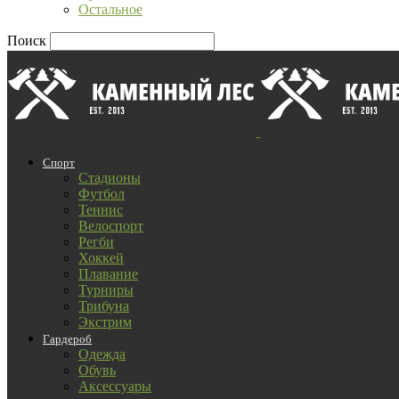
Остальное
Поиск
Спорт
Стадионы
Футбол
Теннис
Велоспорт
Регби
Хоккей
Плавание
Турниры
Трибуна
Экстрим
Гардероб
Одежда
Обувь
Аксессуары