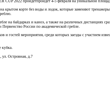
CUP 2022 пройдетпройдет 4-5 февраля на уникальной площадке
ра на крытом корте без воды и лодок, которые заменяют трен
греблю.
ебле на байдарках и каноэ, а также на различных дистанциях ср
и Первенство России по академической гребле.
в и гостей мероприятия, среди которых заезды с участием изве
 кубка.
 ул. Островная, д.7