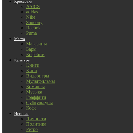
Кроссовки
ASICS
adidas
Nike
Saucony
Reebok
Puma
Места
Магазины
Бары
Кофейни
Культура
Книги
Кино
Видеоигры
Мультфильмы
Комиксы
Музыка
Граффити
Субкультуры
Кофе
История
Личности
Политика
Ретро