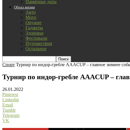
Памятные даты
Образ жизни
Авто
Мото
Оружие
Гаджеты
Здоровье
Фестивали
Путешествия
Остальное
Спорт
Турнир по индор-гребле AAACUP – главное зимнее собы
Турнир по индор-гребле AAACUP – главн
26.01.2022
Pinterest
Linkedin
Email
Tumblr
Telegram
VK