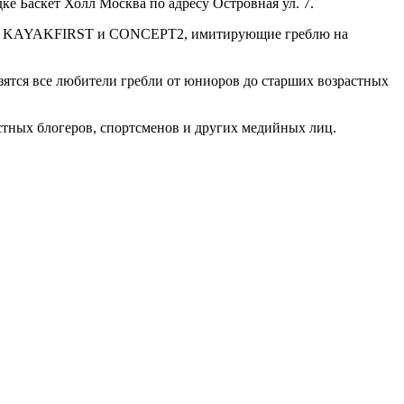
 Баскет Холл Москва по адресу Островная ул. 7.
ажеры KAYAKFIRST и CONCEPT2, имитирующие греблю на
азятся все любители гребли от юниоров до старших возрастных
стных блогеров, спортсменов и других медийных лиц.