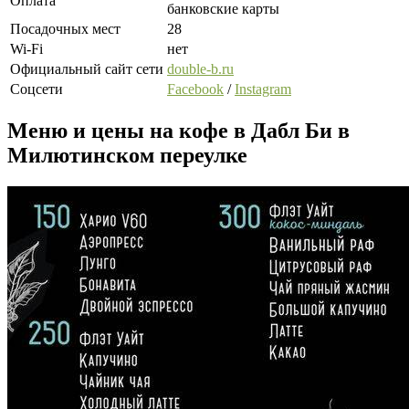
Оплата
банковские карты
Посадочных мест
28
Wi-Fi
нет
Официальный сайт сети
double-b.ru
Соцсети
Facebook
/
Instagram
Меню и цены на кофе в Дабл Би в
Милютинском переулке