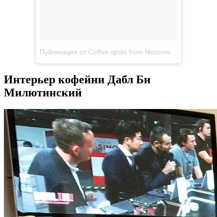
Публикация от Coffee spots from Moscow (@doublebcoffeetea)
Интерьер кофейни Дабл Би
Милютинский