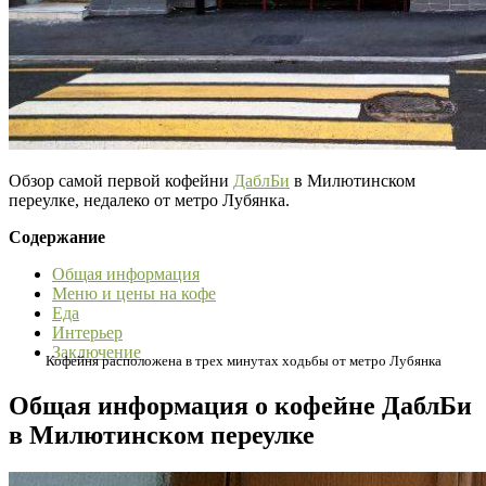
Обзор самой первой кофейни
ДаблБи
в Милютинском
переулке, недалеко от метро Лубянка.
Содержание
Общая информация
Меню и цены на кофе
Еда
Интерьер
Заключение
Кофейня расположена в трех минутах ходьбы от метро Лубянка
Общая информация о кофейне ДаблБи
в Милютинском переулке