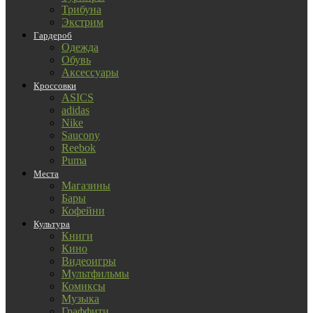
Трибуна
Экстрим
Гардероб
Одежда
Обувь
Аксессуары
Кроссовки
ASICS
adidas
Nike
Saucony
Reebok
Puma
Места
Магазины
Бары
Кофейни
Культура
Книги
Кино
Видеоигры
Мультфильмы
Комиксы
Музыка
Граффити