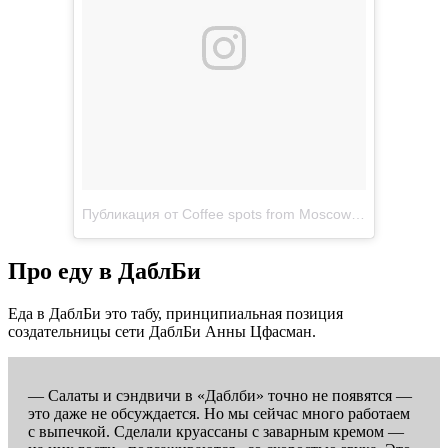
Публикация от Coffee spots from Moscow (@doublebcoffeetea)
Про еду в ДаблБи
Еда в ДаблБи это табу, принципиальная позиция
создательницы сети ДаблБи Анны Цфасман.
— Салаты и сэндвичи в «Даблби» точно не появятся —
это даже не обсуждается. Но мы сейчас много работаем
с выпечкой. Сделали круассаны с заварным кремом —