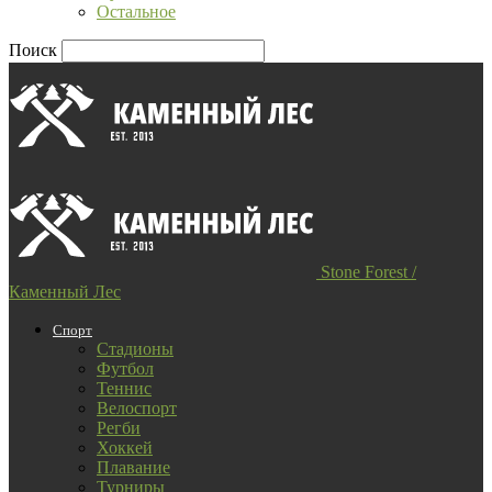
Остальное
Поиск
Stone Forest /
Каменный Лес
Спорт
Стадионы
Футбол
Теннис
Велоспорт
Регби
Хоккей
Плавание
Турниры