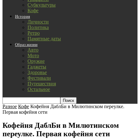
Субкультуры
Кофе
История
Личности
Политика
Ретро
Памятные даты
Образ жизни
Авто
Мото
Оружие
Гаджеты
Здоровье
Фестивали
Путешествия
Остальное
Разное
Кофе
Кофейня ДаблБи в Милютинском переулке.
Первая кофейня сети
Кофейня ДаблБи в Милютинском
переулке. Первая кофейня сети