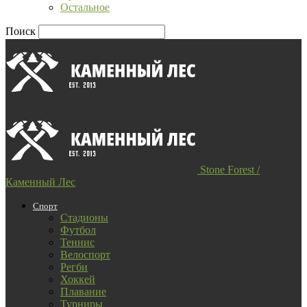
Остальное
Поиск
Stone Forest /
Каменный Лес
Спорт
Стадионы
Футбол
Теннис
Велоспорт
Регби
Хоккей
Плавание
Турниры