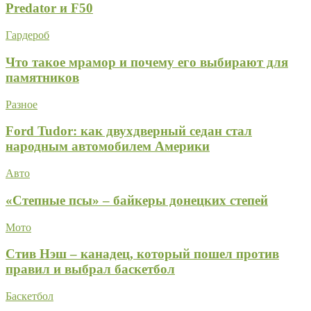
Predator и F50
Гардероб
Что такое мрамор и почему его выбирают для
памятников
Разное
Ford Tudor: как двухдверный седан стал
народным автомобилем Америки
Авто
«Степные псы» – байкеры донецких степей
Мото
Стив Нэш – канадец, который пошел против
правил и выбрал баскетбол
Баскетбол