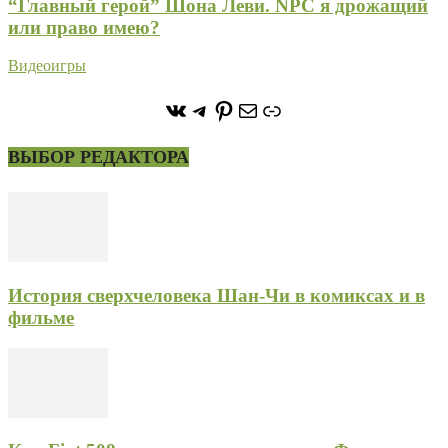
“Главный герой” Шона Леви. NPC я дрожащий
или право имею?
Видеоигры
https://vk.com/stone_forest_
https://t.me/stoneforest
https://ru.pinterest.com/
Почта
Ссылка
ВЫБОР РЕДАКТОРА
История сверхчеловека Шан-Чи в комиксах и в
фильме