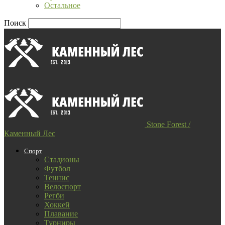
Остальное
Поиск
Stone Forest /
Каменный Лес
Спорт
Стадионы
Футбол
Теннис
Велоспорт
Регби
Хоккей
Плавание
Турниры