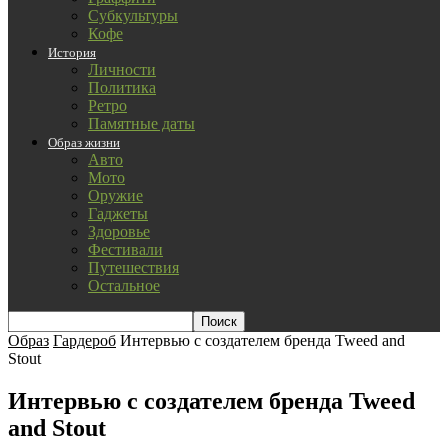
Субкультуры
Кофе
История
Личности
Политика
Ретро
Памятные даты
Образ жизни
Авто
Мото
Оружие
Гаджеты
Здоровье
Фестивали
Путешествия
Остальное
Образ
Гардероб
Интервью с создателем бренда Tweed and
Stout
Интервью с создателем бренда Tweed
and Stout