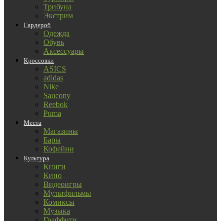
Трибуна
Экстрим
Гардероб
Одежда
Обувь
Аксессуары
Кроссовки
ASICS
adidas
Nike
Saucony
Reebok
Puma
Места
Магазины
Бары
Кофейни
Культура
Книги
Кино
Видеоигры
Мультфильмы
Комиксы
Музыка
Граффити