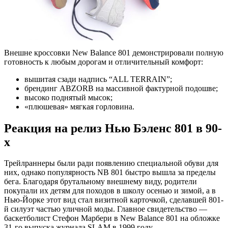
Внешне кроссовки New Balance 801 демонстрировали полную
готовность к любым дорогам и отличительный комфорт:
вышитая сзади надпись “ALL TERRAIN”;
брендинг ABZORB на массивной фактурной подошве;
высоко поднятый мысок;
«плюшевая» мягкая горловина.
Реакция на релиз Нью Бэленс 801 в 90-
х
Трейлраннеры были ради появлению специальной обуви для
них, однако популярность NB 801 быстро вышла за пределы
бега. Благодаря брутальному внешнему виду, родители
покупали их детям для походов в школу осенью и зимой, а в
Нью-Йорке этот вид стал визитной карточкой, сделавшей 801-
й силуэт частью уличной моды. Главное свидетельство —
баскетболист Стефон Марбери в New Balance 801 на обложке
31-го выпуска журнала SLAM в 1999 году.