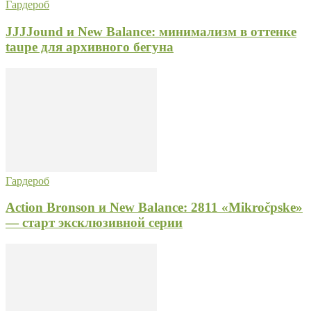
Гардероб
JJJJound и New Balance: минимализм в оттенке
taupe для архивного бегуна
Гардероб
Action Bronson и New Balance: 2811 «Mikročpske»
— старт эксклюзивной серии