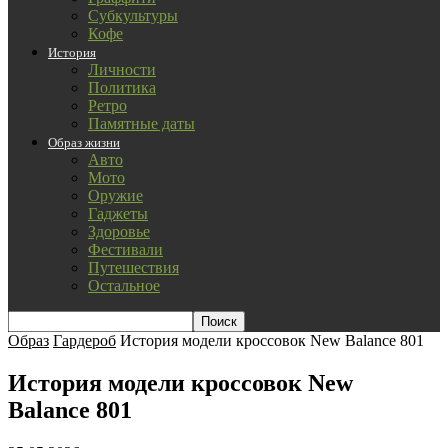
Субкультуры
Кофе
История
Личности
Политика
Ретро
Памятные даты
Образ жизни
Авто
Мото
Оружие
Гаджеты
Здоровье
Фестивали
Путешествия
Остальное
Образ
Гардероб
История модели кроссовок New Balance 801
История модели кроссовок New
Balance 801