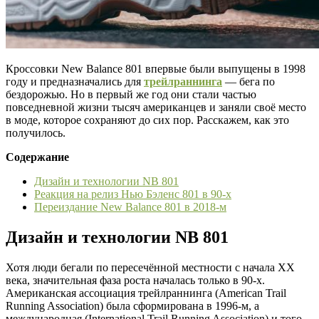
Кроссовки New Balance 801 впервые были выпущены в 1998
году и предназначались для
трейлраннинга
— бега по
бездорожью. Но в первый же год они стали частью
повседневной жизни тысяч американцев и заняли своё место
в моде, которое сохраняют до сих пор. Расскажем, как это
получилось.
Содержание
Дизайн и технологии NB 801
Реакция на релиз Нью Бэленс 801 в 90-х
Переиздание New Balance 801 в 2018-м
Дизайн и технологии NB 801
Хотя люди бегали по пересечённой местности с начала XX
века, значительная фаза роста началась только в 90-х.
Американская ассоциация трейлраннинга (American Trail
Running Association) была сформирована в 1996-м, а
международная (International Trail Running Association) и того