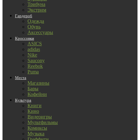
Трибуна
Экстрим
Гардероб
Одежда
Обувь
Аксессуары
Кроссовки
ASICS
adidas
Nike
Saucony
Reebok
Puma
Места
Магазины
Бары
Кофейни
Культура
Книги
Кино
Видеоигры
Мультфильмы
Комиксы
Музыка
Граффити