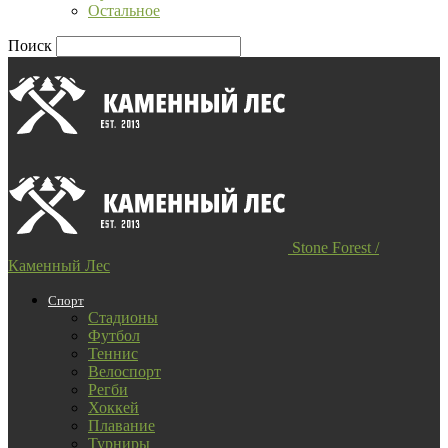
Остальное
Поиск
Stone Forest /
Каменный Лес
Спорт
Стадионы
Футбол
Теннис
Велоспорт
Регби
Хоккей
Плавание
Турниры