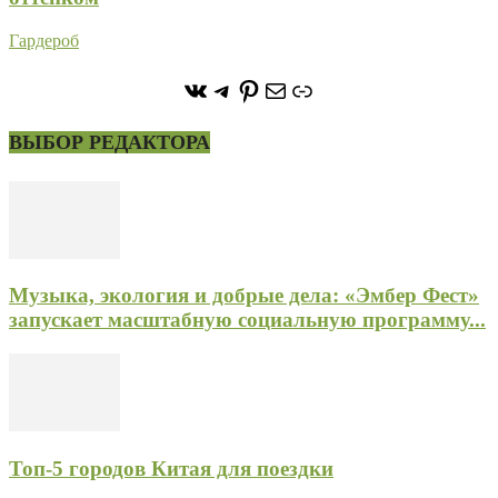
Гардероб
https://vk.com/stone_forest_
https://t.me/stoneforest
https://ru.pinterest.com/
Почта
Ссылка
ВЫБОР РЕДАКТОРА
Музыка, экология и добрые дела: «Эмбер Фест»
запускает масштабную социальную программу...
Топ-5 городов Китая для поездки