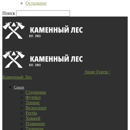
Остальное
Поиск
Stone Forest /
Каменный Лес
Спорт
Стадионы
Футбол
Теннис
Велоспорт
Регби
Хоккей
Плавание
Турниры