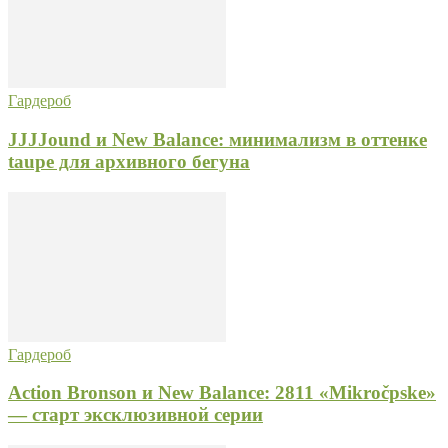
Гардероб
JJJJound и New Balance: минимализм в оттенке
taupe для архивного бегуна
Гардероб
Action Bronson и New Balance: 2811 «Mikročpske»
— старт эксклюзивной серии