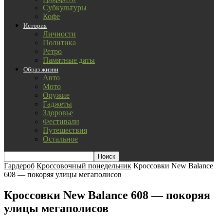
Субкультуры
Кофе
История
Личности
Политика
Ретро
Памятные даты
Образ жизни
Авто
Мото
Оружие
Гаджеты
Здоровье
Фестивали
Путешествия
Остальное
Гардероб
Кроссовочный понедельник
Кроссовки New Balance
608 — покоряя улицы мегаполисов
Кроссовки New Balance 608 — покоряя
улицы мегаполисов