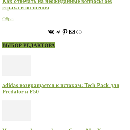
Как отвечать на неожиданные вопросы без
страха и волнения
Образ
https://vk.com/stone_forest_
https://t.me/stoneforest
https://ru.pinterest.com/
Почта
Ссылка
ВЫБОР РЕДАКТОРА
adidas возвращается к истокам: Tech Pack для
Predator и F50