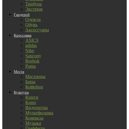
Трибуна
Экстрим
Гардероб
Одежда
Обувь
Аксессуары
Кроссовки
ASICS
adidas
Nike
Saucony
Reebok
Puma
Места
Магазины
Бары
Кофейни
Культура
Книги
Кино
Видеоигры
Мультфильмы
Комиксы
Музыка
Граффити