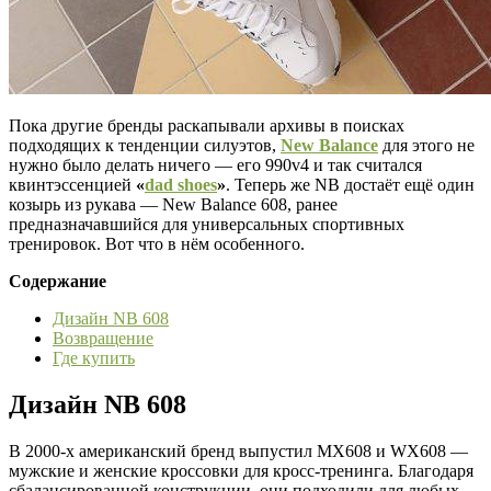
Пока другие бренды раскапывали архивы в поисках
подходящих к тенденции силуэтов,
New Balance
для этого не
нужно было делать ничего — его 990v4 и так считался
квинтэссенцией
«
dad shoes
»
. Теперь же NB достаёт ещё один
козырь из рукава — New Balance 608, ранее
предназначавшийся для универсальных спортивных
тренировок. Вот что в нём особенного.
Содержание
Дизайн NB 608
Возвращение
Где купить
Дизайн NB 608
В 2000-х американский бренд выпустил MX608 и WX608 —
мужские и женские кроссовки для кросс-тренинга. Благодаря
сбалансированной конструкции, они подходили для любых