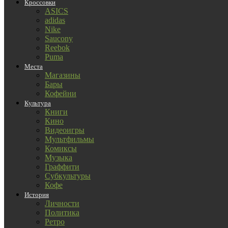
Кроссовки
ASICS
adidas
Nike
Saucony
Reebok
Puma
Места
Магазины
Бары
Кофейни
Культура
Книги
Кино
Видеоигры
Мультфильмы
Комиксы
Музыка
Граффити
Субкультуры
Кофе
История
Личности
Политика
Ретро