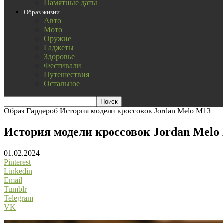
Памятные даты
Образ жизни
Авто
Мото
Оружие
Гаджеты
Здоровье
Фестивали
Путешествия
Остальное
Образ
Гардероб
История модели кроссовок Jordan Melo M13
История модели кроссовок Jordan Melo
01.02.2024
Pinterest
Linkedin
Email
Tumblr
Telegram
VK