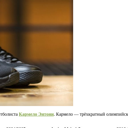
етболиста
Кармело Энтони
. Кармело — трёхкратный олимпийск