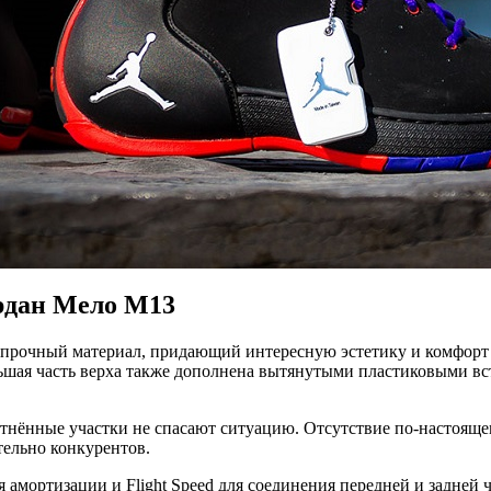
ордан Мело М13
и прочный материал, придающий интересную эстетику и комфорт
ольшая часть верха также дополнена вытянутыми пластиковыми 
тнённые участки не спасают ситуацию. Отсутствие по-настояще
тельно конкурентов.
 амортизации и Flight Speed для соединения передней и задней