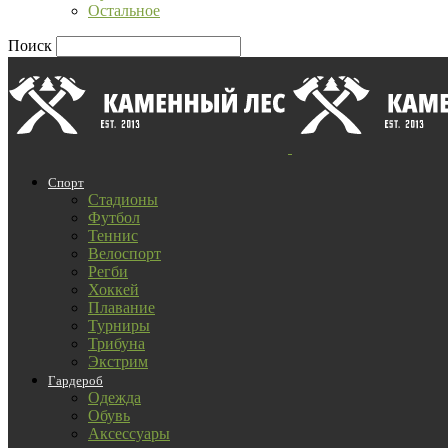
Остальное
Поиск
Спорт
Стадионы
Футбол
Теннис
Велоспорт
Регби
Хоккей
Плавание
Турниры
Трибуна
Экстрим
Гардероб
Одежда
Обувь
Аксессуары