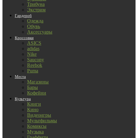
Трибуна
Экстрим
Гардероб
Одежда
Обувь
Аксессуары
Кроссовки
ASICS
adidas
Nike
Saucony
Reebok
Puma
Места
Магазины
Бары
Кофейни
Культура
Книги
Кино
Видеоигры
Мультфильмы
Комиксы
Музыка
Граффити