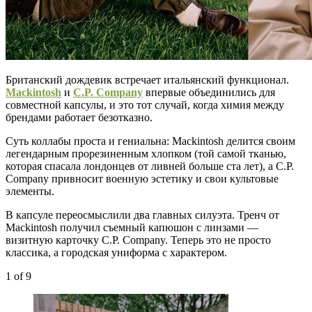
Британский дождевик встречает итальянский функционал.
Mackintosh
и
C.P. Company
впервые объединились для
совместной капсулы, и это тот случай, когда химия между
брендами работает безотказно.
Суть коллабы проста и гениальна: Mackintosh делится своим
легендарным прорезиненным хлопком (той самой тканью,
которая спасала лондонцев от ливней больше ста лет), а C.P.
Company привносит военную эстетику и свои культовые
элементы.
В капсуле переосмыслили два главных силуэта. Тренч от
Mackintosh получил съемный капюшон с линзами —
визитную карточку C.P. Company. Теперь это не просто
классика, а городская униформа с характером.
1
of 9