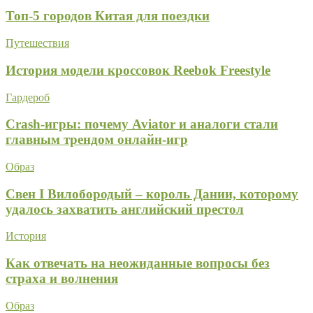
Топ-5 городов Китая для поездки
Путешествия
История модели кроссовок Reebok Freestyle
Гардероб
Crash-игры: почему Aviator и аналоги стали
главным трендом онлайн-игр
Образ
Свен I Вилобородый – король Дании, которому
удалось захватить английский престол
История
Как отвечать на неожиданные вопросы без
страха и волнения
Образ