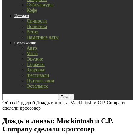
Субкультуры
Кофе
История
Личности
Политика
Ретро
Памятные даты
Образ жизни
Авто
Мото
Оружие
Гаджеты
Здоровье
Фестивали
Путешествия
Остальное
Образ
Гардероб
Дождь и линзы: Mackintosh и C.P. Company
сделали кроссовер
Дождь и линзы: Mackintosh и C.P.
Company сделали кроссовер