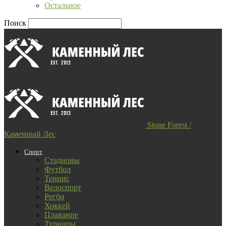
Остальное
Поиск
Stone Forest /
Каменный Лес
Спорт
Стадионы
Футбол
Теннис
Велоспорт
Регби
Хоккей
Плавание
Турниры