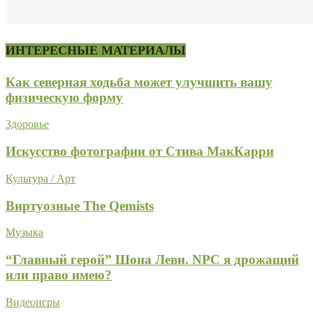
ИНТЕРЕСНЫЕ МАТЕРИАЛЫ
Как северная ходьба может улучшить вашу
физическую форму
Здоровье
Искусство фотографии от Стива МакКарри
Культура / Арт
Виртуозные The Qemists
Музыка
“Главный герой” Шона Леви. NPC я дрожащий
или право имею?
Видеоигры