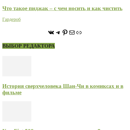
Что такое пиджак – с чем носить и как чистить
Гардероб
https://vk.com/stone_forest_
https://t.me/stoneforest
https://ru.pinterest.com/
Почта
Ссылка
ВЫБОР РЕДАКТОРА
История сверхчеловека Шан-Чи в комиксах и в
фильме