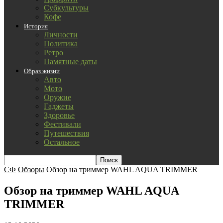
Субкультуры
Кофе
История
Личности
Политика
Ретро
Памятные даты
Образ жизни
Авто
Мото
Оружие
Гаджеты
Здоровье
Фестивали
Путешествия
Остальное
СФ
Обзоры
Обзор на триммер WAHL AQUA TRIMMER
Обзор на триммер WAHL AQUA
TRIMMER