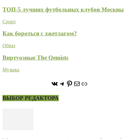
ТОП-5 лучших футбольных клубов Москвы
Спорт
Как бороться с джетлагом?
Образ
Виртуозные The Qemists
Музыка
https://vk.com/stone_forest_
https://t.me/stoneforest
https://ru.pinterest.com/
Почта
Ссылка
ВЫБОР РЕДАКТОРА