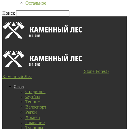
Остальное
Поиск
Stone Forest /
Каменный Лес
Спорт
Стадионы
Футбол
Теннис
Велоспорт
Регби
Хоккей
Плавание
Турниры