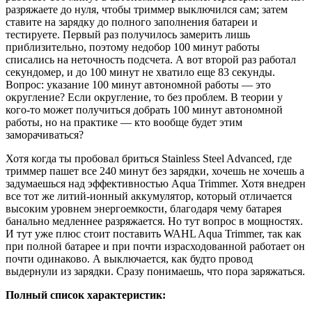
разряжаете до нуля, чтобы триммер выключился сам; затем
ставите на зарядку до полного заполнения батареи и
тестируете. Первый раз получилось замерить лишь
приблизительно, поэтому недобор 100 минут работы
списались на неточность подсчета. А вот второй раз работал
секундомер, и до 100 минут не хватило еще 83 секунды.
Вопрос: указание 100 минут автономной работы — это
округление? Если округление, то без проблем. В теории у
кого-то может получиться добрать 100 минут автономной
работы, но на практике — кто вообще будет этим
заморачиваться?
Хотя когда ты пробовал бриться Stainless Steel Advanced, где
триммер пашет все 240 минут без зарядки, хочешь не хочешь а
задумаешься над эффективностью Aqua Trimmer. Хотя внедрен
все тот же литий-ионный аккумулятор, который отличается
высоким уровнем энергоемкости, благодаря чему батарея
банально медленнее разряжается. Но тут вопрос в мощностях.
И тут уже плюс стоит поставить WAHL Aqua Trimmer, так как
при полной батарее и при почти израсходованной работает он
почти одинаково. А выключается, как будто провод
выдернули из зарядки. Сразу понимаешь, что пора заряжаться.
Полный список характеристик: