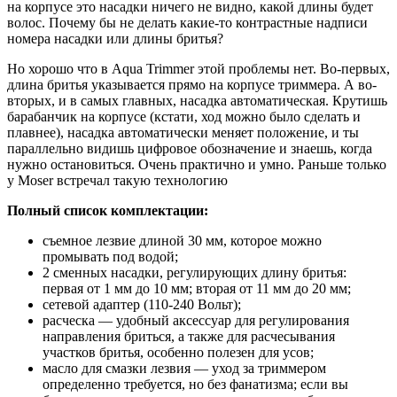
на корпусе это насадки ничего не видно, какой длины будет
волос. Почему бы не делать какие-то контрастные надписи
номера насадки или длины бритья?
Но хорошо что в Aqua Trimmer этой проблемы нет. Во-первых,
длина бритья указывается прямо на корпусе триммера. А во-
вторых, и в самых главных, насадка автоматическая. Крутишь
барабанчик на корпусе (кстати, ход можно было сделать и
плавнее), насадка автоматически меняет положение, и ты
параллельно видишь цифровое обозначение и знаешь, когда
нужно остановиться. Очень практично и умно. Раньше только
у Moser встречал такую технологию
Полный список комплектации:
съемное лезвие длиной 30 мм, которое можно
промывать под водой;
2 сменных насадки, регулирующих длину бритья:
первая от 1 мм до 10 мм; вторая от 11 мм до 20 мм;
сетевой адаптер (110-240 Вольт);
расческа — удобный аксессуар для регулирования
направления бриться, а также для расчесывания
участков бритья, особенно полезен для усов;
масло для смазки лезвия — уход за триммером
определенно требуется, но без фанатизма; если вы