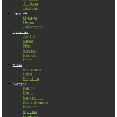
Трибуна
Экстрим
Гардероб
Одежда
Обувь
Аксессуары
Кроссовки
ASICS
adidas
Nike
Saucony
Reebok
Puma
Места
Магазины
Бары
Кофейни
Культура
Книги
Кино
Видеоигры
Мультфильмы
Комиксы
Музыка
Граффити