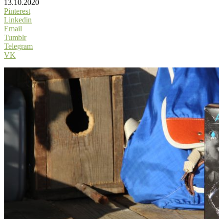
13.10.2020
Pinterest
Linkedin
Email
Tumblr
Telegram
VK