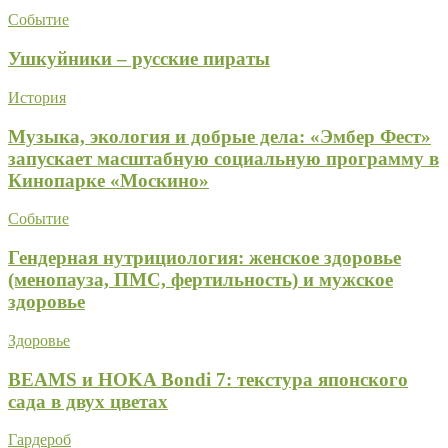
Событие
Ушкуйники – русские пираты
История
Музыка, экология и добрые дела: «Эмбер Фест»
запускает масштабную социальную программу в
Кинопарке «Москино»
Событие
Гендерная нутрициология: женское здоровье
(менопауза, ПМС, фертильность) и мужское
здоровье
Здоровье
BEAMS и HOKA Bondi 7: текстура японского
сада в двух цветах
Гардероб