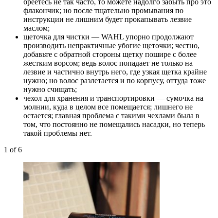
бреетесь не так часто, то можете надолго забыть про это
флакончик; но после тщательно промывания по
инструкции не лишним будет прокапывать лезвие
маслом;
щеточка для чистки — WAHL упорно продолжают
производить непрактичные убогие щеточки; честно,
добавьте с обратной стороны щетку пошире с более
жестким ворсом; ведь волос попадает не только на
лезвие и частично внутрь него, где узкая щетка крайне
нужно; но волос разлетается и по корпусу, оттуда тоже
нужно счищать;
чехол для хранения и транспортировки — сумочка на
молнии, куда в целом все помещается; лишнего не
остается; главная проблема с такими чехлами была в
том, что постоянно не помещались насадки, но теперь
такой проблемы нет.
1
of 6