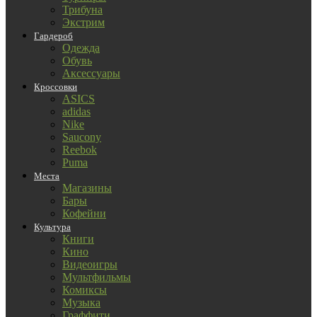
Трибуна
Экстрим
Гардероб
Одежда
Обувь
Аксессуары
Кроссовки
ASICS
adidas
Nike
Saucony
Reebok
Puma
Места
Магазины
Бары
Кофейни
Культура
Книги
Кино
Видеоигры
Мультфильмы
Комиксы
Музыка
Граффити