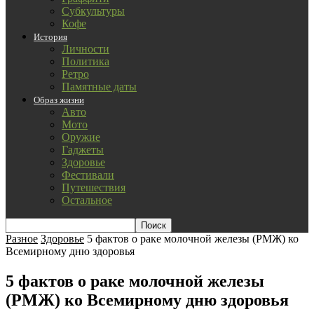
Субкультуры
Кофе
История
Личности
Политика
Ретро
Памятные даты
Образ жизни
Авто
Мото
Оружие
Гаджеты
Здоровье
Фестивали
Путешествия
Остальное
Разное
Здоровье
5 фактов о раке молочной железы (РМЖ) ко
Всемирному дню здоровья
5 фактов о раке молочной железы
(РМЖ) ко Всемирному дню здоровья