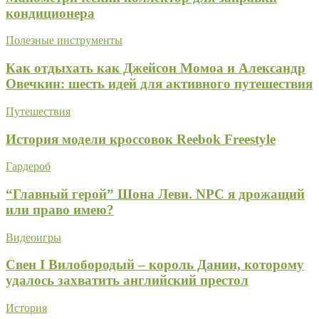
кондиционера
Полезные инструменты
Как отдыхать как Джейсон Момоа и Александр
Овечкин: шесть идей для активного путешествия
Путешествия
История модели кроссовок Reebok Freestyle
Гардероб
“Главный герой” Шона Леви. NPC я дрожащий
или право имею?
Видеоигры
Свен I Вилобородый – король Дании, которому
удалось захватить английский престол
История