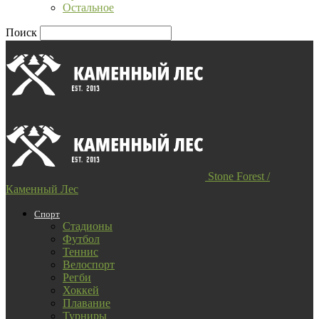
Остальное
Поиск
Stone Forest /
Каменный Лес
Спорт
Стадионы
Футбол
Теннис
Велоспорт
Регби
Хоккей
Плавание
Турниры