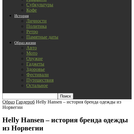
Субкультуры
Кофе
История
Личности
Политика
Ретро
Памятные даты
Образ жизни
Авто
Мото
Оружие
Гаджеты
Здоровье
Фестивали
Путешествия
Остальное
Образ
Гардероб
Helly Hansen – история бренда одежды из
Норвегии
Helly Hansen – история бренда одежды
из Норвегии