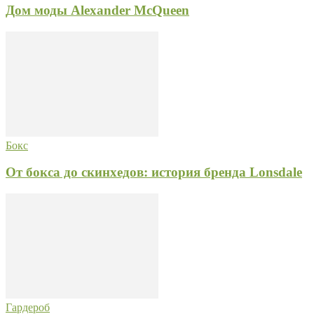
Дом моды Alexander McQueen
Бокс
От бокса до скинхедов: история бренда Lonsdale
Гардероб