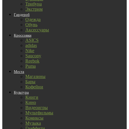
Трибуна
Экстрим
Гардероб
Одежда
Обувь
Аксессуары
Кроссовки
ASICS
adidas
Nike
Saucony
Reebok
Puma
Места
Магазины
Бары
Кофейни
Культура
Книги
Кино
Видеоигры
Мультфильмы
Комиксы
Музыка
Граффити