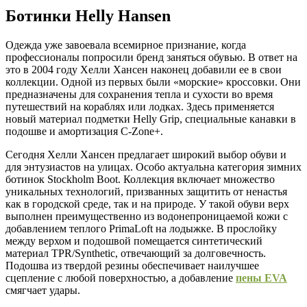
Ботинки Helly Hansen
Одежда уже завоевала всемирное признание, когда
профессионалы попросили бренд заняться обувью. В ответ на
это в 2004 году Хелли Хансен наконец добавили ее в свои
коллекции. Одной из первых были «морские» кроссовки. Они
предназначены для сохранения тепла и сухости во время
путешествий на кораблях или лодках. Здесь применяется
новый материал подметки Helly Grip, специальные канавки в
подошве и амортизация C-Zone+.
Сегодня Хелли Хансен предлагает широкий выбор обуви и
для энтузиастов на улицах. Особо актуальна категория зимних
ботинок Stockholm Boot. Коллекция включает множество
уникальных технологий, призванных защитить от ненастья
как в городской среде, так и на природе. У такой обуви верх
выполнен преимущественно из водонепроницаемой кожи с
добавлением теплого PrimaLoft на лодыжке. В прослойку
между верхом и подошвой помещается синтетический
материал TPR/Synthetic, отвечающий за долговечность.
Подошва из твердой резины обеспечивает наилучшее
сцепление с любой поверхностью, а добавление
пены EVA
смягчает удары.