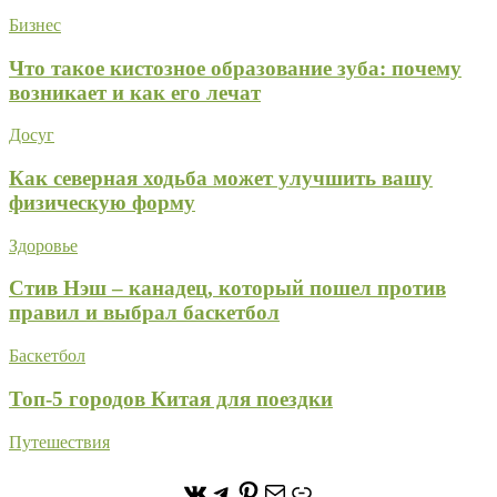
Бизнес
Что такое кистозное образование зуба: почему
возникает и как его лечат
Досуг
Как северная ходьба может улучшить вашу
физическую форму
Здоровье
Стив Нэш – канадец, который пошел против
правил и выбрал баскетбол
Баскетбол
Топ-5 городов Китая для поездки
Путешествия
https://vk.com/stone_forest_
https://t.me/stoneforest
https://ru.pinterest.com/
Почта
Ссылка