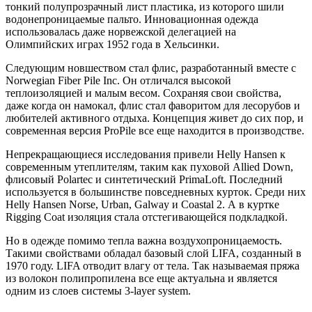
тонкий полупрозрачный лист пластика, из которого шили
водонепроницаемые пальто. Инновационная одежда
использовалась даже норвежской делегацией на
Олимпийских играх 1952 года в Хельсинки.
Следующим новшеством стал флис, разработанный вместе с
Norwegian Fiber Pile Inc. Он отличался высокой
теплоизоляцией и малым весом. Сохраняя свои свойства,
даже когда он намокал, флис стал фаворитом для лесорубов и
любителей активного отдыха. Концепция живет до сих пор, и
современная версия ProPile все еще находится в производстве.
Непрекращающиеся исследования привели Helly Hansen к
современным утеплителям, таким как пуховой Allied Down,
флисовый Polartec и синтетический PrimaLoft. Последний
используется в большинстве повседневных курток. Среди них
Helly Hansen Norse, Urban, Galway и Coastal 2. А в куртке
Rigging Coat изоляция стала отстегивающейся подкладкой.
Но в одежде помимо тепла важна воздухопроницаемость.
Такими свойствами обладал базовый слой LIFA, созданный в
1970 году. LIFA отводит влагу от тела. Так называемая пряжа
из волокон полипропилена все еще актуальна и является
одним из слоев системы 3-layer system.