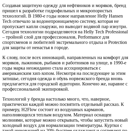
Создавая защитную одежду для нефтяников и моряков, бренд
пришел к разработке гидрофильных и микропористых
технологий. В 1980-е годы новое направление Helly Hansen
Tech отвечало за водонепроницаемую систему, которая не
пропускает капли снаружи, но выводит водяной пар изнутри.
Сегодня технологии подразделяются на Helly Tech Professional
– тройной слой для профессионалов, Performance для
спортсменов и любителей экстремального отдыха и Protection
для защиты от ненастья в городе.
К слову, после всех инноваций, направленных на комфорт для
моряков, лыжников, рыбаков и работников на улице, в 1990-е
годы марка неожиданно стала ассоциироваться с
американским хип-хопом. Несмотря на последующее за этим
затишье, сегодня одежда и обувь норвежского бренда вновь
предлагается для городской аудитории. Конечно же, наравне с
профессиональной экипировкой.
Технологий у бренда настолько много, что, наверное,
практически каждой можно посвятить отдельный рассказ. К
примеру, H2Flow состоит из воздушных карманов,
наполняющихся теплым воздухом. Материал оснащен
молниями, которые можно открывать, чтобы запустить новый
холодный воздух для нормализации температуры. Куртки с
такой инновацией на 20% быстрее охлаждают и согревают по