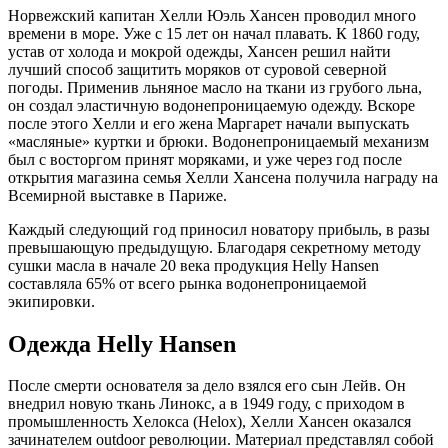
Норвежский капитан Хелли Юэль Хансен проводил много
времени в море. Уже с 15 лет он начал плавать. К 1860 году,
устав от холода и мокрой одежды, Хансен решил найти
лучший способ защитить моряков от суровой северной
погоды. Применив льняное масло на ткани из грубого льна,
он создал эластичную водонепроницаемую одежду. Вскоре
после этого Хелли и его жена Маргарет начали выпускать
«масляные» куртки и брюки. Водонепроницаемый механизм
был с восторгом принят моряками, и уже через год после
открытия магазина семья Хелли Хансена получила награду на
Всемирной выставке в Париже.
Каждый следующий год приносил новатору прибыль, в разы
превышающую предыдущую. Благодаря секретному методу
сушки масла в начале 20 века продукция Helly Hansen
составляла 65% от всего рынка водонепроницаемой
экипировки.
Одежда Helly Hansen
После смерти основателя за дело взялся его сын Лейв. Он
внедрил новую ткань Линокс, а в 1949 году, с приходом в
промышленность Хелокса (Helox), Хелли Хансен оказался
зачинателем outdoor революции. Материал представлял собой