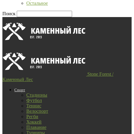
Остальное
Поиск
Stone Forest /
Каменный Лес
Спорт
Стадионы
Футбол
Теннис
Велоспорт
Регби
Хоккей
Плавание
Турниры