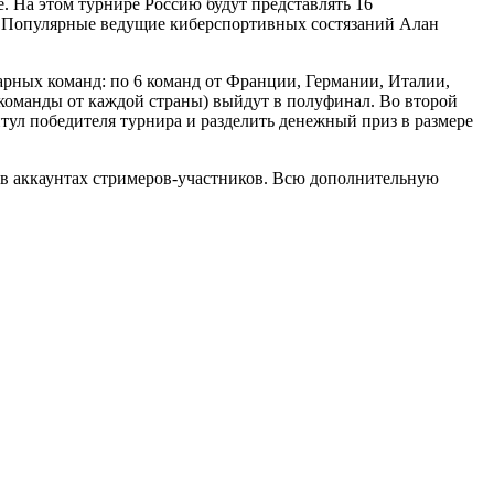
ive. На этом турнире Россию будут представлять 16
ан. Популярные ведущие киберспортивных состязаний Алан
парных команд: по 6 команд от Франции, Германии, Италии,
 команды от каждой страны) выйдут в полуфинал. Во второй
итул победителя турнира и разделить денежный приз в размере
 и в аккаунтах стримеров-участников. Всю дополнительную