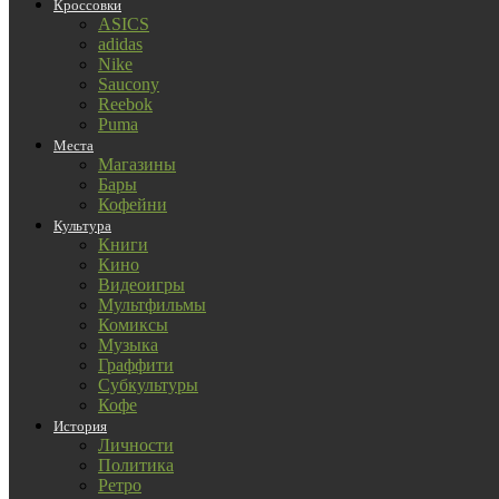
Кроссовки
ASICS
adidas
Nike
Saucony
Reebok
Puma
Места
Магазины
Бары
Кофейни
Культура
Книги
Кино
Видеоигры
Мультфильмы
Комиксы
Музыка
Граффити
Субкультуры
Кофе
История
Личности
Политика
Ретро