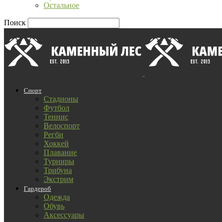
Остальное
Поиск
Спорт
Стадионы
Футбол
Теннис
Велоспорт
Регби
Хоккей
Плавание
Турниры
Трибуна
Экстрим
Гардероб
Одежда
Обувь
Аксессуары