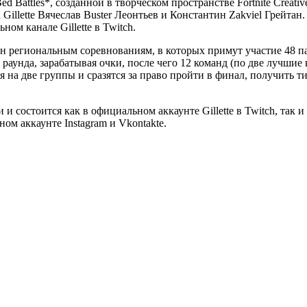
Bed Battles*, созданной в творческом пространстве Fortnite Creat
 Gillette Вячеслав Buster Леонтьев и Константин Zakviel Грейт
ом канале Gillette в Twitch.
ящен региональным соревнованиям, в которых примут участие 48 
аунда, зарабатывая очки, после чего 12 команд (по две лучшие
 на две группы и сразятся за право пройти в финал, получить т
 и состоится как в официальном аккаунте Gillette в Twitch, так
ом аккаунте Instagram и Vkontakte.