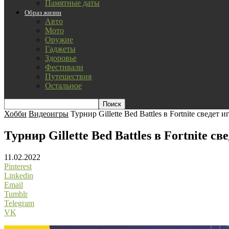
Памятные даты
Образ жизни
Авто
Мото
Оружие
Гаджеты
Здоровье
Фестивали
Путешествия
Остальное
Хобби
Видеоигры
Турнир Gillette Bed Battles в Fortnite сведет 
Турнир Gillette Bed Battles в Fortnite с
11.02.2022
Pinterest
Linkedin
Email
Tumblr
Telegram
VK