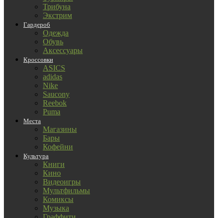
Трибуна
Экстрим
Гардероб
Одежда
Обувь
Аксессуары
Кроссовки
ASICS
adidas
Nike
Saucony
Reebok
Puma
Места
Магазины
Бары
Кофейни
Культура
Книги
Кино
Видеоигры
Мультфильмы
Комиксы
Музыка
Граффити