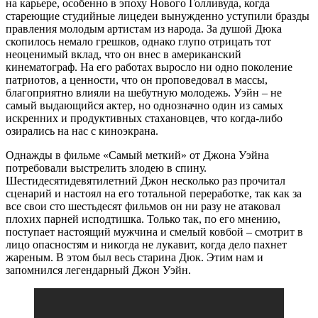
на карьере, особенно в эпоху Нового Голливуда, когда
стареющие студийные лицедеи вынужденно уступили бразды
правления молодым артистам из народа. За душой Дюка
скопилось немало грешков, однако глупо отрицать тот
неоценимый вклад, что он внес в американский
кинематограф. На его работах выросло ни одно поколение
патриотов, а ценности, что он проповедовал в массы,
благоприятно влияли на шебутную молодежь. Уэйн – не
самый выдающийся актер, но однозначно один из самых
искренних и продуктивных стахановцев, что когда-либо
озирались на нас с киноэкрана.
Однажды в фильме «Самый меткий» от Джона Уэйна
потребовали выстрелить злодею в спину.
Шестидесятидевятилетний Джон несколько раз прочитал
сценарий и настоял на его тотальной переработке, так как за
все свои сто шестьдесят фильмов он ни разу не атаковал
плохих парней исподтишка. Только так, по его мнению,
поступает настоящий мужчина и смелый ковбой – смотрит в
лицо опасностям и никогда не лукавит, когда дело пахнет
жареным. В этом был весь старина Дюк. Этим нам и
запомнился легендарный Джон Уэйн.