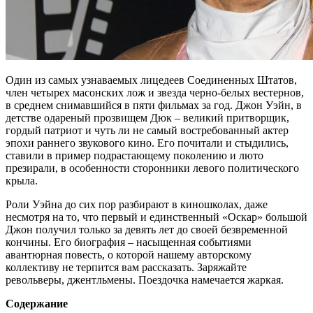
Один из самых узнаваемых лицедеев Соединенных Штатов,
член четырех масонских лож и звезда черно-белых вестернов,
в среднем снимавшийся в пяти фильмах за год. Джон Уэйн, в
детстве одареный прозвищем Дюк – великий притворщик,
гордый патриот и чуть ли не самый востребованный актер
эпохи раннего звукового кино. Его почитали и стыдились,
ставили в пример подрастающему поколению и люто
презирали, в особенности сторонники левого политического
крыла.
Роли Уэйна до сих пор разбирают в киношколах, даже
несмотря на то, что первый и единственный «Оскар» большой
Джон получил только за девять лет до своей безвременной
кончины. Его биография – насыщенная событиями
авантюрная повесть, о которой нашему авторскому
коллективу не терпится вам рассказать. Заряжайте
револьверы, джентльмены. Поездочка намечается жаркая.
Содержание