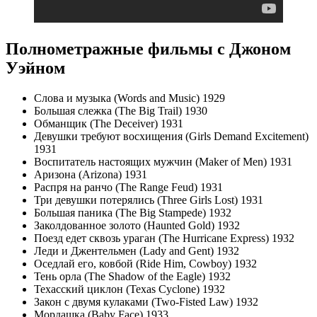
Полнометражные фильмы с Джоном
Уэйном
Слова и музыка (Words and Music) 1929
Большая слежка (The Big Trail) 1930
Обманщик (The Deceiver) 1931
Девушки требуют восхищения (Girls Demand Excitement)
1931
Воспитатель настоящих мужчин (Maker of Men) 1931
Аризона (Arizona) 1931
Распря на ранчо (The Range Feud) 1931
Три девушки потерялись (Three Girls Lost) 1931
Большая паника (The Big Stampede) 1932
Заколдованное золото (Haunted Gold) 1932
Поезд едет сквозь ураган (The Hurricane Express) 1932
Леди и Джентельмен (Lady and Gent) 1932
Оседлай его, ковбой (Ride Him, Cowboy) 1932
Тень орла (The Shadow of the Eagle) 1932
Техасский циклон (Texas Cyclone) 1932
Закон с двумя кулаками (Two-Fisted Law) 1932
Мордашка (Baby Face) 1933