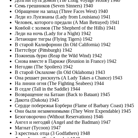
Долгий путь домой (The Long Voyage Home) 1940
Семь грешников (Seven Sinners) 1940
Обращение на запад (Three Faces West) 1940
Леди из Луизианы (Lady from Louisiana) 1941
Человек, которого предали (A Man Betrayed) 1941
Ковбой с холмов (The Shepherd of the Hills) 1941
Леди на ночь (Lady for a Night) 1942
Летающие тигры (Flying Tigers) 1942
В старой Калифорнии (In Old California) 1942
Питтсбург (Pittsburgh) 1942
Пожнешь бурю (Reap the Wild Wind) 1942
Снова вместе в Париже (Reunion in France) 1942
Негодяи (The Spoilers) 1942
В старой Оклахоме (In Old Oklahoma) 1943
Она решает рискнуть (A Lady Takes a Chance) 1943
На линии огня (The Fighting Seabees) 1944
В седле (Tall in the Saddle) 1944
Возвращение на Батаан (Back to Bataan) 1945
Дакота (Dakota) 1945
Сердце побережья Бэрбери (Flame of Barbary Coast) 1945
Они были незаменимыми (They Were Expendable) 1945
Безоговорочно (Without Reservations) 1946
Ангел и негодяй (Angel and the Badman) 1947
Магнат (Tycoon) 1947
3 крестных отца (3 Godfathers) 1948