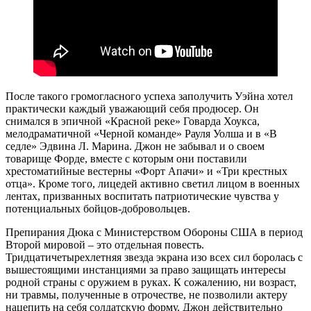
После такого громогласного успеха заполучить Уэйна хотел
практически каждый уважающий себя продюсер. Он
снимался в эпичной «Красной реке» Говарда Хоукса,
мелодраматичной «Черной команде» Рауля Уолша и в «В
седле» Эдвина Л. Марина. Джон не забывал и о своем
товарище Форде, вместе с которым они поставили
хрестоматийные вестерны «Форт Апачи» и «Три крестных
отца». Кроме того, лицедей активно светил лицом в военных
лентах, призванных воспитать патриотические чувства у
потенциальных бойцов-добровольцев.
Препирания Дюка с Министерством Обороны США в период
Второй мировой – это отдельная повесть.
Тридцатичетырехлетняя звезда экрана изо всех сил боролась с
вышестоящими инстанциями за право защищать интересы
родной страны с оружием в руках. К сожалению, ни возраст,
ни травмы, полученные в отрочестве, не позволили актеру
нацепить на себя солдатскую форму. Джон действительно