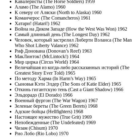
Кавалеристы (The Horse Soldiers) 1959
Аламо (The Alamo) 1960
К северу от Аляски (North to Alaska) 1960
Команчерос (The Comancheros) 1961
Хатари! (Hatari!) 1962
Война на Диком Западе (How the West Was Won) 1962
Самый длинный день (The Longest Day) 1962
Человек, который застрелил Либерти Вэланса (The Man
Who Shot Liberty Valance) 1962
Риф Донована (Donovan’s Reef) 1963
МакЛинток! (McLintock!) 1964
Мир цирка (Circus World) 1964
Величайшая из когда-либо рассказанных историй (The
Greatest Story Ever Told) 1965
По методу Харма (In Harm’s Way) 1965
Сыновья Кэти Элдер (The Sons of Katie Elder) 1965
Откинь гигантскую тень (Cast a Giant Shadow) 1966
Эльдорадо (El Dorado) 1966
Военный фургон (The War Wagon) 1967
Зеленые береты (The Green Berets) 1968
Адские бойцы (Hellfighters) 1968
Настоящее мужество (True Grit) 1969
Непобежденные (The Undefeated) 1969
Чизам (Chisum) 1970
Рио Лобо (Rio Lobo) 1970