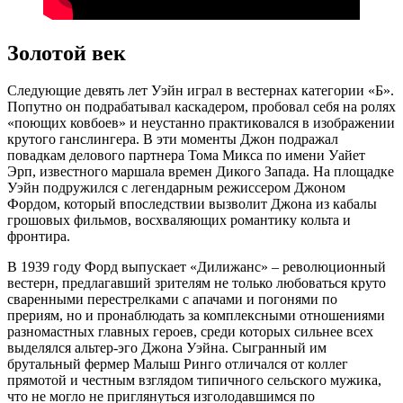
Золотой век
Следующие девять лет Уэйн играл в вестернах категории «Б».
Попутно он подрабатывал каскадером, пробовал себя на ролях
«поющих ковбоев» и неустанно практиковался в изображении
крутого ганслингера. В эти моменты Джон подражал
повадкам делового партнера Тома Микса по имени Уайет
Эрп, известного маршала времен Дикого Запада. На площадке
Уэйн подружился с легендарным режиссером Джоном
Фордом, который впоследствии вызволит Джона из кабалы
грошовых фильмов, восхваляющих романтику кольта и
фронтира.
В 1939 году Форд выпускает «Дилижанс» – революционный
вестерн, предлагавший зрителям не только любоваться круто
сваренными перестрелками с апачами и погонями по
прериям, но и пронаблюдать за комплексными отношениями
разномастных главных героев, среди которых сильнее всех
выделялся альтер-эго Джона Уэйна. Сыгранный им
брутальный фермер Малыш Ринго отличался от коллег
прямотой и честным взглядом типичного сельского мужика,
что не могло не приглянуться изголодавшимся по