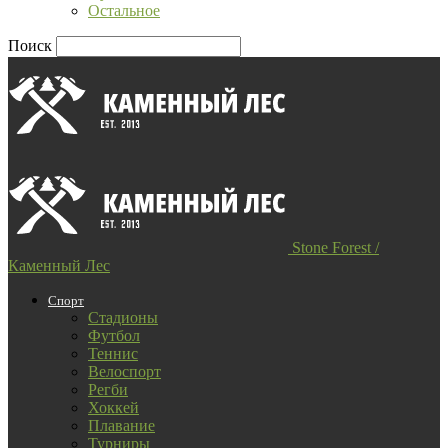
Остальное
Поиск
Stone Forest /
Каменный Лес
Спорт
Стадионы
Футбол
Теннис
Велоспорт
Регби
Хоккей
Плавание
Турниры