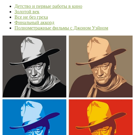
Детство и первые работы в кино
Золотой век
Все не без греха
Финальный аккорд
Полнометражные фильмы с Джоном Уэйном