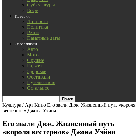
Субкультуры
Кофе
История
Личности
Политика
Ретро
Памятные даты
Образ жизни
Авто
Мото
Оружие
Гаджеты
Здоровье
Фестивали
Путешествия
Остальное
Культура / Арт
Кино
Его звали Дюк. Жизненный путь «короля
вестернов» Джона Уэйна
Его звали Дюк. Жизненный путь
«короля вестернов» Джона Уэйна