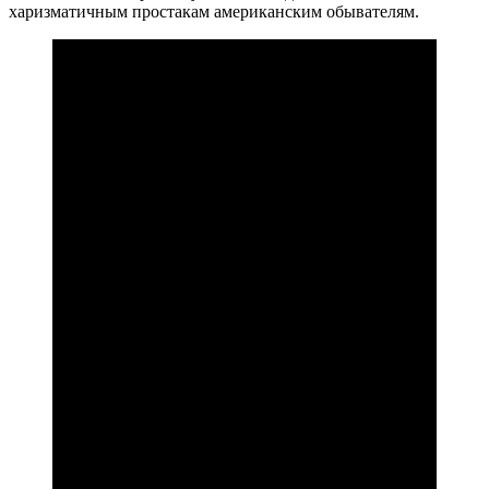
харизматичным простакам американским обывателям.