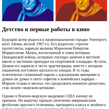
Детство и первые работы в кино
Будущий актер родился в провинциальном городке Уинтерсет,
штат Айова, весной 1907-го. Его родители, строгие
протестанты, нарекли малыша Мэрионом Робертом
Моррисоном. Малец, воспитанный в семье ветерана
Гражданской войны, исправно посещал занятия в местной
школе и частенько пропадал на спортивной площадке. Кстати,
Дюком его нарекли в честь эрдельтерьера, вместе с которым
пацаненок постоянно шатался по улицам. В те годы
атлетически сложенный парень с идеальными манерами и
думать не думал о свете софитов и ковбойских нарядах –
Мэрион только и мечтал, что продолжить военную династию,
став лихим «морским котиком».
Однако в Военно-морскую академию США юношу не
приняли. На выручку пришло увлечение американским
футболом: круглого отличника, президента класса и знойного