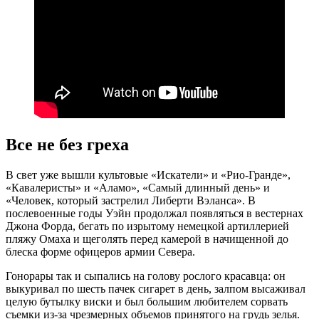
Все не без греха
В свет уже вышли культовые «Искатели» и «Рио-Гранде»,
«Кавалеристы» и «Аламо», «Самый длинный день» и
«Человек, который застрелил Либерти Вэланса». В
послевоенные годы Уэйн продолжал появляться в вестернах
Джона Форда, бегать по изрытому немецкой артиллерией
пляжу Омаха и щеголять перед камерой в начищенной до
блеска форме офицеров армии Севера.
Гонорары так и сыпались на голову рослого красавца: он
выкуривал по шесть пачек сигарет в день, залпом высаживал
целую бутылку виски и был большим любителем сорвать
съемки из-за чрезмерных объемов принятого на грудь зелья.