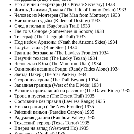
Его личный секретарь (His Private Secretary) 1933
Жизнь Джимми Долана (The Life of Jimmy Dolan) 1933
Человек из Монтерея (The Man from Monterey) 1933
Наездники судьбы (Riders of Destiny) 1933
След в полыни (Sagebrush Trail) 1933
Где-то в Соноре (Somewhere in Sonora) 1933
Телеграф (The Telegraph Trail) 1933
Под небом Аризоны (Neath the Arizona Skies) 1934
Голубая сталь (Blue Steel) 1934
Граница без закона (The Lawless Frontier) 1934
Везучий техасец (The Lucky Texan) 1934
Человек из Юты (The Man from Utah) 1934
Одинокий всадник Рэнди (Randy Rides Alone) 1934
Звезда Пакер (The Star Packer) 1934
Сторонняя тропа (The Trail Beyond) 1934
Западная граница (West of the Divide) 1934
Всадник приехавший на рассвете (The Dawn Rider) 1935
Тропа в пустыне (The Desert Trail) 1935
Состязание без правил (Lawless Range) 1935
Новая граница (The New Frontier) 1935
Райский каньон (Paradise Canyon) 1935
Радужная долина (Rainbow Valley) 1935
Техасский террор (Texas Terror) 1935
Вперед на запад (Westward Ho) 1935
Конфликт (Conflict) 1936