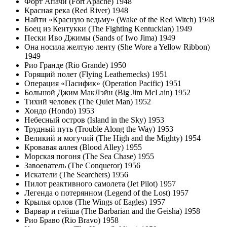
Форт Апачи (Fort Apache) 1948
Красная река (Red River) 1948
Найти «Красную ведьму» (Wake of the Red Witch) 1948
Боец из Кентукки (The Fighting Kentuckian) 1949
Пески Иво Джимы (Sands of Iwo Jima) 1949
Она носила желтую ленту (She Wore a Yellow Ribbon)
1949
Рио Гранде (Rio Grande) 1950
Горящий полет (Flying Leathernecks) 1951
Операция «Пасифик» (Operation Pacific) 1951
Большой Джим МакЛэйн (Big Jim McLain) 1952
Тихий человек (The Quiet Man) 1952
Хондо (Hondo) 1953
Небесный остров (Island in the Sky) 1953
Трудный путь (Trouble Along the Way) 1953
Великий и могучий (The High and the Mighty) 1954
Кровавая аллея (Blood Alley) 1955
Морская погоня (The Sea Chase) 1955
Завоеватель (The Conqueror) 1956
Искатели (The Searchers) 1956
Пилот реактивного самолета (Jet Pilot) 1957
Легенда о потерянном (Legend of the Lost) 1957
Крылья орлов (The Wings of Eagles) 1957
Варвар и гейша (The Barbarian and the Geisha) 1958
Рио Браво (Rio Bravo) 1958