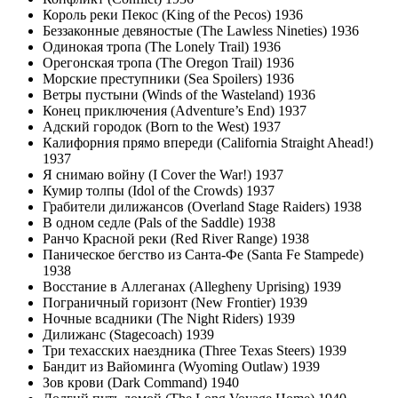
Король реки Пекос (King of the Pecos) 1936
Беззаконные девяностые (The Lawless Nineties) 1936
Одинокая тропа (The Lonely Trail) 1936
Орегонская тропа (The Oregon Trail) 1936
Морские преступники (Sea Spoilers) 1936
Ветры пустыни (Winds of the Wasteland) 1936
Конец приключения (Adventure’s End) 1937
Адский городок (Born to the West) 1937
Калифорния прямо впереди (California Straight Ahead!)
1937
Я снимаю войну (I Cover the War!) 1937
Кумир толпы (Idol of the Crowds) 1937
Грабители дилижансов (Overland Stage Raiders) 1938
В одном седле (Pals of the Saddle) 1938
Ранчо Красной реки (Red River Range) 1938
Паническое бегство из Санта-Фе (Santa Fe Stampede)
1938
Восстание в Аллеганах (Allegheny Uprising) 1939
Пограничный горизонт (New Frontier) 1939
Ночные всадники (The Night Riders) 1939
Дилижанс (Stagecoach) 1939
Три техасских наездника (Three Texas Steers) 1939
Бандит из Вайоминга (Wyoming Outlaw) 1939
Зов крови (Dark Command) 1940