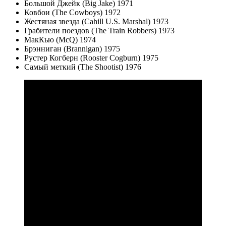
Большой Джейк (Big Jake) 1971
Ковбои (The Cowboys) 1972
Жестяная звезда (Cahill U.S. Marshal) 1973
Грабители поездов (The Train Robbers) 1973
МакКью (McQ) 1974
Брэнниган (Brannigan) 1975
Рустер Когберн (Rooster Cogburn) 1975
Самый меткий (The Shootist) 1976