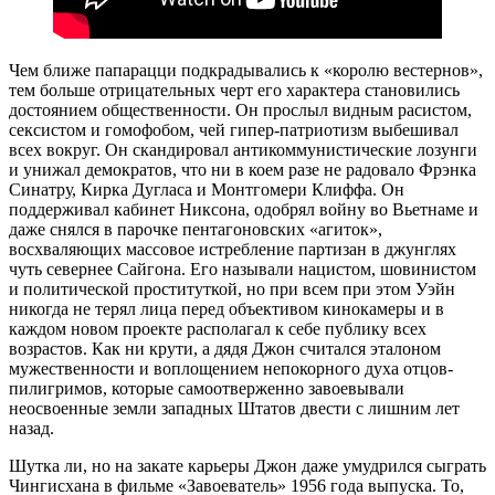
Чем ближе папарацци подкрадывались к «королю вестернов»,
тем больше отрицательных черт его характера становились
достоянием общественности. Он прослыл видным расистом,
сексистом и гомофобом, чей гипер-патриотизм выбешивал
всех вокруг. Он скандировал антикоммунистические лозунги
и унижал демократов, что ни в коем разе не радовало Фрэнка
Синатру, Кирка Дугласа и Монтгомери Клиффа. Он
поддерживал кабинет Никсона, одобрял войну во Вьетнаме и
даже снялся в парочке пентагоновских «агиток»,
восхваляющих массовое истребление партизан в джунглях
чуть севернее Сайгона. Его называли нацистом, шовинистом
и политической проституткой, но при всем при этом Уэйн
никогда не терял лица перед объективом кинокамеры и в
каждом новом проекте располагал к себе публику всех
возрастов. Как ни крути, а дядя Джон считался эталоном
мужественности и воплощением непокорного духа отцов-
пилигримов, которые самоотверженно завоевывали
неосвоенные земли западных Штатов двести с лишним лет
назад.
Шутка ли, но на закате карьеры Джон даже умудрился сыграть
Чингисхана в фильме «Завоеватель» 1956 года выпуска. То,