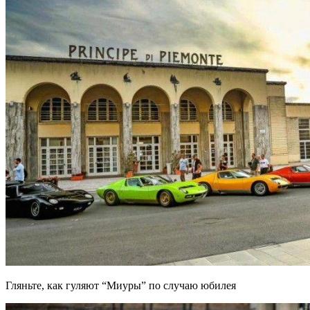
Гляньте, как гуляют “Миуры” по случаю юбилея