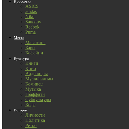
Кроссовки
ASICS
adidas
Nike
Saucony
Reebok
Puma
Места
Магазины
Бары
Кофейни
Культура
Книги
Кино
Видеоигры
Мультфильмы
Комиксы
Музыка
Граффити
Субкультуры
Кофе
История
Личности
Политика
Ретро