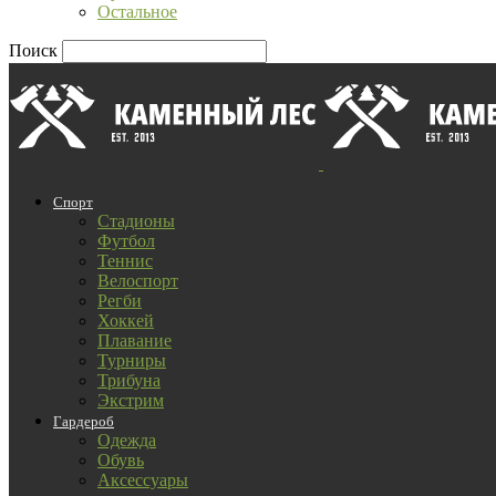
Остальное
Поиск
Спорт
Стадионы
Футбол
Теннис
Велоспорт
Регби
Хоккей
Плавание
Турниры
Трибуна
Экстрим
Гардероб
Одежда
Обувь
Аксессуары