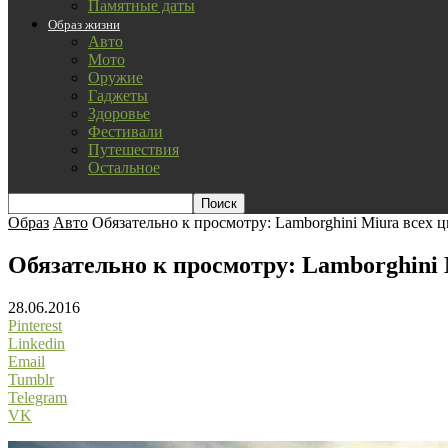
Памятные даты
Образ жизни
Авто
Мото
Оружие
Гаджеты
Здоровье
Фестивали
Путешествия
Остальное
Образ
Авто
Обязательно к просмотру: Lamborghini Miura всех ц
Обязательно к просмотру: Lamborghini 
28.06.2016
Pinterest
Linkedin
Email
Tumblr
Telegram
VK