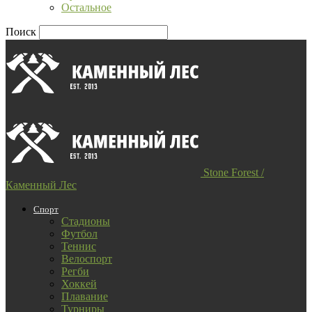
Остальное
Поиск
Stone Forest /
Каменный Лес
Спорт
Стадионы
Футбол
Теннис
Велоспорт
Регби
Хоккей
Плавание
Турниры