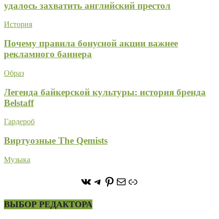
удалось захватить английский престол
История
Почему правила бонусной акции важнее
рекламного баннера
Образ
Легенда байкерской культуры: история бренда
Belstaff
Гардероб
Виртуозные The Qemists
Музыка
https://vk.com/stone_forest_
https://t.me/stoneforest
https://ru.pinterest.com/
Почта
Ссылка
ВЫБОР РЕДАКТОРА