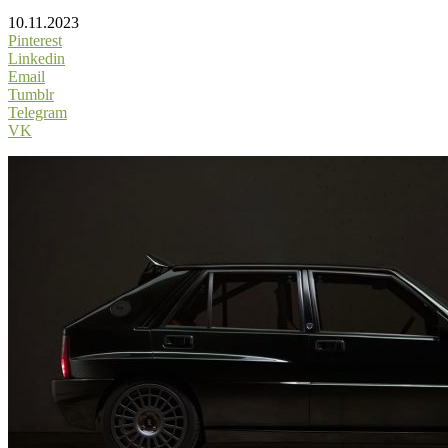
10.11.2023
Pinterest
Linkedin
Email
Tumblr
Telegram
VK