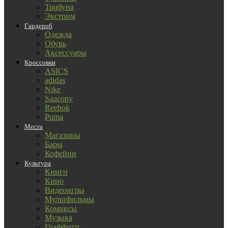
Трибуна
Экстрим
Гардероб
Одежда
Обувь
Аксессуары
Кроссовки
ASICS
adidas
Nike
Saucony
Reebok
Puma
Места
Магазины
Бары
Кофейни
Культура
Книги
Кино
Видеоигры
Мультфильмы
Комиксы
Музыка
Граффити