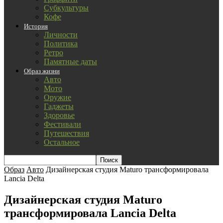
Субкультуры
Кофе
История
Личности
Политика
Ретро
Памятные даты
Образ жизни
Авто
Мото
Оружие
Гаджеты
Здоровье
Фестивали
Путешествия
Остальное
Образ
Авто
Дизайнерская студия Maturo трансформировала
Lancia Delta
Дизайнерская студия Maturo
трансформировала Lancia Delta