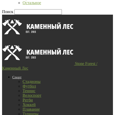
Остальное
Поиск
Stone Forest /
Каменный Лес
Спорт
Стадионы
Футбол
Теннис
Велоспорт
Регби
Хоккей
Плавание
Турниры