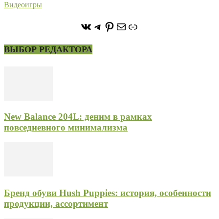
Видеоигры
https://vk.com/stone_forest_
https://t.me/stoneforest
https://ru.pinterest.com/
Почта
Ссылка
ВЫБОР РЕДАКТОРА
New Balance 204L: деним в рамках
повседневного минимализма
Бренд обуви Hush Puppies: история, особенности
продукции, ассортимент