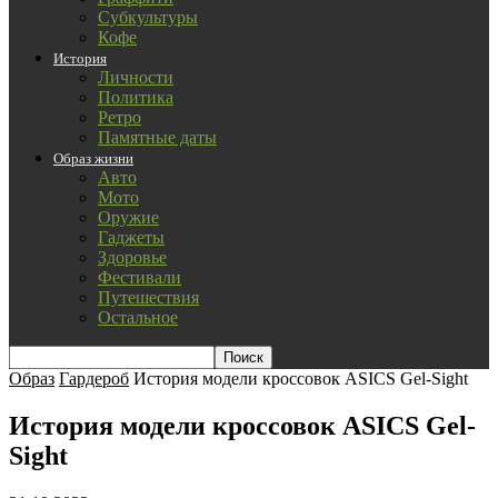
Субкультуры
Кофе
История
Личности
Политика
Ретро
Памятные даты
Образ жизни
Авто
Мото
Оружие
Гаджеты
Здоровье
Фестивали
Путешествия
Остальное
Образ
Гардероб
История модели кроссовок ASICS Gel-Sight
История модели кроссовок ASICS Gel-
Sight