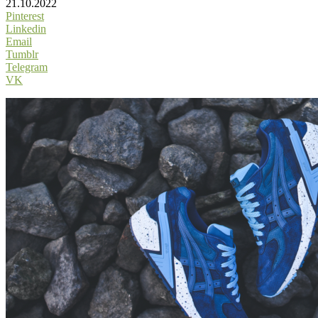
21.10.2022
Pinterest
Linkedin
Email
Tumblr
Telegram
VK