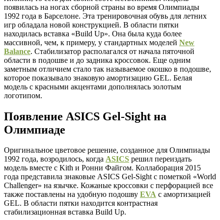
появилась на ногах сборной страны во время Олимпиады
1992 года в Барселоне. Эта тренировочная обувь для летних
игр обладала новой конструкцией. В области пятки
находилась вставка «Build Up». Она была куда более
массивной, чем, к примеру, у стандартных моделей
New
Balance
. Стабилизатор располагался от начала пяточной
области в подошве и до задника кроссовок. Еще одним
заметным отличием стало так называемое окошко в подошве,
которое показывало знаковую амортизацию GEL. Белая
модель с красными акцентами дополнялась золотым
логотипом.
Появление ASICS Gel-Sight на
Олимпиаде
Оригинальное цветовое решение, созданное для Олимпиады
1992 года, возродилось, когда
ASICS
решил переиздать
модель вместе с Kith и Ронни Файгом. Коллаборация 2015
года представила знаковые ASICS Gel-Sight с пометкой «World
Challenger» на язычке. Кожаные кроссовки с перфорацией все
также поставлены на удобную подошву
EVA
с амортизацией
GEL. В области пятки находится контрастная
стабилизационная вставка Build Up.