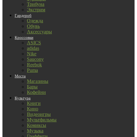
Трибуна
Экстрим
Гардероб
Одежда
Обувь
Аксессуары
Кроссовки
ASICS
adidas
Nike
Saucony
Reebok
Puma
Места
Магазины
Бары
Кофейни
Культура
Книги
Кино
Видеоигры
Мультфильмы
Комиксы
Музыка
Граффити