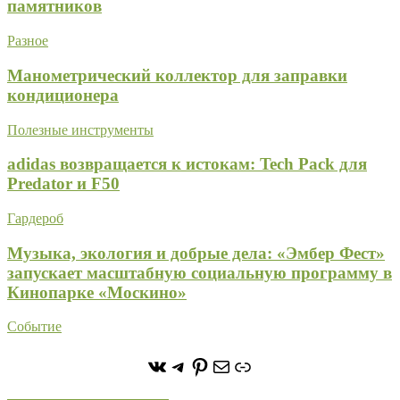
памятников
Разное
Манометрический коллектор для заправки
кондиционера
Полезные инструменты
adidas возвращается к истокам: Tech Pack для
Predator и F50
Гардероб
Музыка, экология и добрые дела: «Эмбер Фест»
запускает масштабную социальную программу в
Кинопарке «Москино»
Событие
https://vk.com/stone_forest_
https://t.me/stoneforest
https://ru.pinterest.com/
Почта
Ссылка