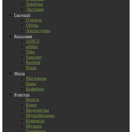
Трибуна
Экстрим
Гардероб
Одежда
Обувь
Аксессуары
Кроссовки
ASICS
adidas
Nike
Saucony
Reebok
Puma
Места
Магазины
Бары
Кофейни
Культура
Книги
Кино
Видеоигры
Мультфильмы
Комиксы
Музыка
Граффити