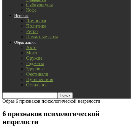
Субкультуры
Кофе
История
Личности
Политика
Ретро
Памятные даты
Образ жизни
Авто
Мото
Оружие
Гаджеты
Здоровье
Фестивали
Путешествия
Остальное
Образ
6 признаков психологической незрелости
6 признаков психологической
незрелости