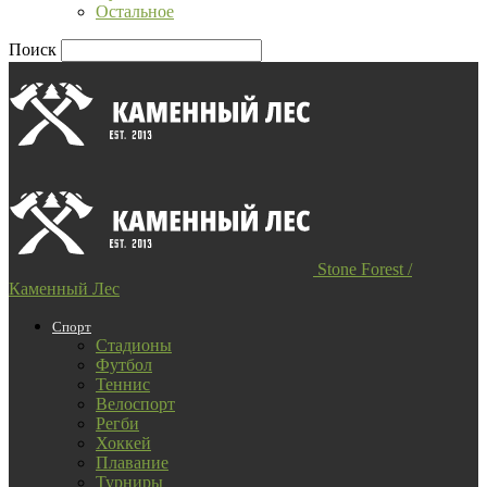
Остальное
Поиск
Stone Forest /
Каменный Лес
Спорт
Стадионы
Футбол
Теннис
Велоспорт
Регби
Хоккей
Плавание
Турниры