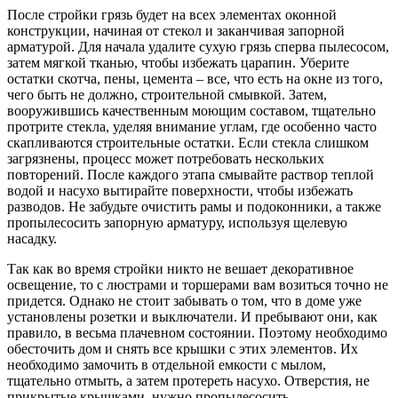
После стройки грязь будет на всех элементах оконной
конструкции, начиная от стекол и заканчивая запорной
арматурой. Для начала удалите сухую грязь сперва пылесосом,
затем мягкой тканью, чтобы избежать царапин. Уберите
остатки скотча, пены, цемента – все, что есть на окне из того,
чего быть не должно, строительной смывкой. Затем,
вооружившись качественным моющим составом, тщательно
протрите стекла, уделяя внимание углам, где особенно часто
скапливаются строительные остатки. Если стекла слишком
загрязнены, процесс может потребовать нескольких
повторений. После каждого этапа смывайте раствор теплой
водой и насухо вытирайте поверхности, чтобы избежать
разводов. Не забудьте очистить рамы и подоконники, а также
пропылесосить запорную арматуру, используя щелевую
насадку.
Так как во время стройки никто не вешает декоративное
освещение, то с люстрами и торшерами вам возиться точно не
придется. Однако не стоит забывать о том, что в доме уже
установлены розетки и выключатели. И пребывают они, как
правило, в весьма плачевном состоянии. Поэтому необходимо
обесточить дом и снять все крышки с этих элементов. Их
необходимо замочить в отдельной емкости с мылом,
тщательно отмыть, а затем протереть насухо. Отверстия, не
прикрытые крышками, нужно пропылесосить.