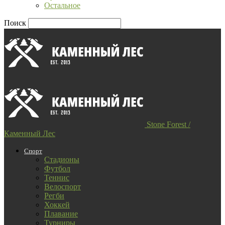
Остальное
Поиск
Stone Forest /
Каменный Лес
Спорт
Стадионы
Футбол
Теннис
Велоспорт
Регби
Хоккей
Плавание
Турниры