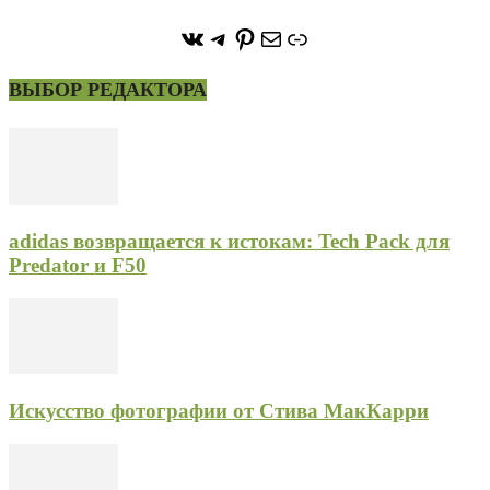
https://vk.com/stone_forest_
https://t.me/stoneforest
https://ru.pinterest.com/
Почта
Ссылка
ВЫБОР РЕДАКТОРА
adidas возвращается к истокам: Tech Pack для
Predator и F50
Искусство фотографии от Стива МакКарри