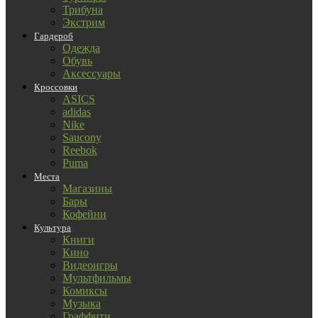
Трибуна
Экстрим
Гардероб
Одежда
Обувь
Аксессуары
Кроссовки
ASICS
adidas
Nike
Saucony
Reebok
Puma
Места
Магазины
Бары
Кофейни
Культура
Книги
Кино
Видеоигры
Мультфильмы
Комиксы
Музыка
Граффити