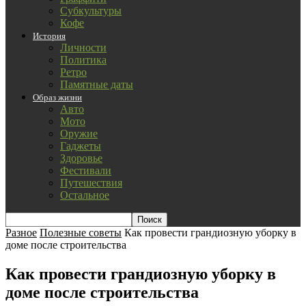
Субкультуры
Кофе
История
Личности
Политика
Ретро
Памятные даты
Образ жизни
Авто
Мото
Оружие
Гаджеты
Здоровье
Фестивали
Путешествия
Остальное
Разное
Полезные советы
Как провести грандиозную уборку в
доме после строительства
Как провести грандиозную уборку в
доме после строительства