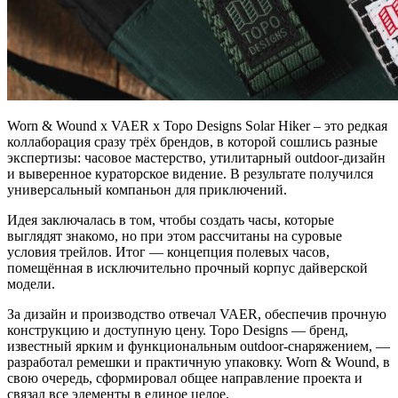
Worn & Wound x VAER x Topo Designs Solar Hiker – это редкая
коллаборация сразу трёх брендов, в которой сошлись разные
экспертизы: часовое мастерство, утилитарный outdoor-дизайн
и выверенное кураторское видение. В результате получился
универсальный компаньон для приключений.
Идея заключалась в том, чтобы создать часы, которые
выглядят знакомо, но при этом рассчитаны на суровые
условия трейлов. Итог — концепция полевых часов,
помещённая в исключительно прочный корпус дайверской
модели.
За дизайн и производство отвечал VAER, обеспечив прочную
конструкцию и доступную цену. Topo Designs — бренд,
известный ярким и функциональным outdoor-снаряжением, —
разработал ремешки и практичную упаковку. Worn & Wound, в
свою очередь, сформировал общее направление проекта и
связал все элементы в единое целое.