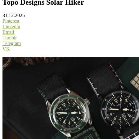
Topo Designs Solar Hiker
31.12.2025
Pinterest
Linkedin
Email
Tumblr
Telegram
VK