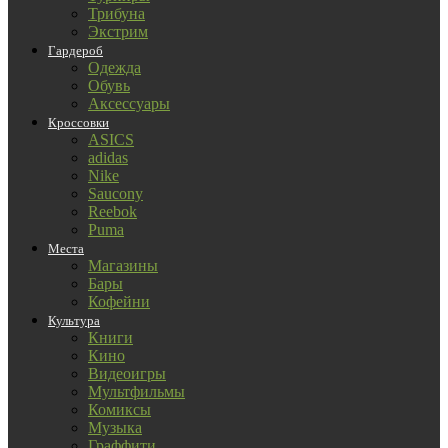
Трибуна
Экстрим
Гардероб
Одежда
Обувь
Аксессуары
Кроссовки
ASICS
adidas
Nike
Saucony
Reebok
Puma
Места
Магазины
Бары
Кофейни
Культура
Книги
Кино
Видеоигры
Мультфильмы
Комиксы
Музыка
Граффити