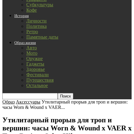
Субкультуры
Кофе
История
Личности
Политика
Ретро
Памятные даты
Образ жизни
Авто
Мото
Оружие
Гаджеты
Здоровье
Фестивали
Путешествия
Остальное
Образ
Аксессуары
Утилитарный прорыв для троп и вершин:
часы Worn & Wound x VAER...
Утилитарный прорыв для троп и
вершин: часы Worn & Wound x VAER x