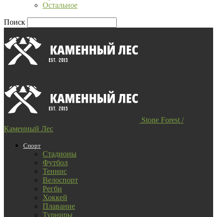
Остальное
Поиск
Stone Forest /
Каменный Лес
Спорт
Стадионы
Футбол
Теннис
Велоспорт
Регби
Хоккей
Плавание
Турниры