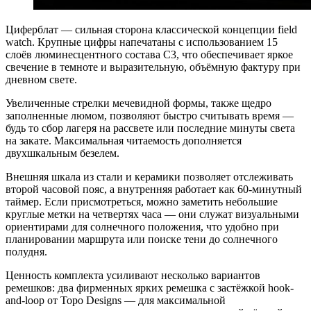
Циферблат — сильная сторона классической концепции field
watch. Крупные цифры напечатаны с использованием 15
слоёв люминесцентного состава C3, что обеспечивает яркое
свечение в темноте и выразительную, объёмную фактуру при
дневном свете.
Увеличенные стрелки мечевидной формы, также щедро
заполненные люмом, позволяют быстро считывать время —
будь то сбор лагеря на рассвете или последние минуты света
на закате. Максимальная читаемость дополняется
двухшкальным безелем.
Внешняя шкала из стали и керамики позволяет отслеживать
второй часовой пояс, а внутренняя работает как 60-минутный
таймер. Если присмотреться, можно заметить небольшие
круглые метки на четвертях часа — они служат визуальными
ориентирами для солнечного положения, что удобно при
планировании маршрута или поиске тени до солнечного
полудня.
Ценность комплекта усиливают несколько вариантов
ремешков: два фирменных ярких ремешка с застёжкой hook-
and-loop от Topo Designs — для максимальной