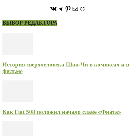
https://vk.com/stone_forest_
https://t.me/stoneforest
https://ru.pinterest.com/
Почта
Ссылка
ВЫБОР РЕДАКТОРА
История сверхчеловека Шан-Чи в комиксах и в
фильме
Как Fiat 508 положил начало славе «Фиата»