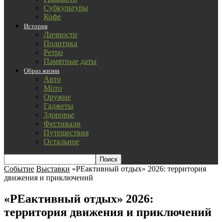
Субкультуры
Кофе
История
Личности
Политика
Ретро
Памятные даты
Образ жизни
Авто
Мото
Оружие
Гаджеты
Здоровье
Фестивали
Путешествия
Остальное
Событие
Выставки
«РЕактивный отдых» 2026: территория
движения и приключений
«РЕактивный отдых» 2026:
территория движения и приключений