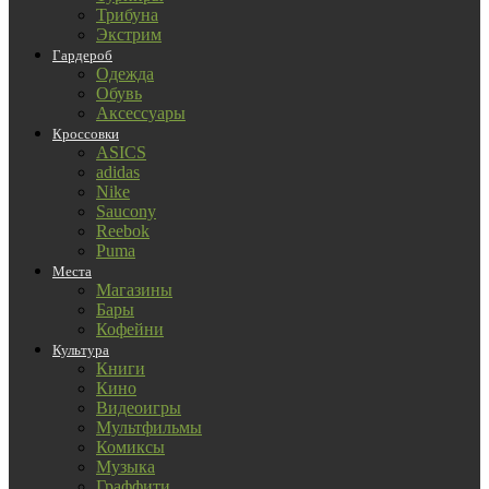
Трибуна
Экстрим
Гардероб
Одежда
Обувь
Аксессуары
Кроссовки
ASICS
adidas
Nike
Saucony
Reebok
Puma
Места
Магазины
Бары
Кофейни
Культура
Книги
Кино
Видеоигры
Мультфильмы
Комиксы
Музыка
Граффити