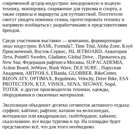
современной аутдор-индустрии: внедорожную и водную
технику, экипировку, снаряжение для туризма и спорта, а
также сервисы и маршруты для путешествий. Посетители
смогут увидеть новинки сезона, протестировать технику и
напрямую пообщаться с разработчиками и представителями
брендов.
Среди участников выставки — компании, формирующие
лицо индустрии: BASK, Formula7, Time Trial, Aloha Zone, Клуб
Приключений, Восток-Сервис, JSL JETBOARD, Акватория
Лета, Point65 Sweden, Gladiator, Global Drive, , Прокатись.ру,
New Star, Федерация рафтинга Москвы, SUP ACADEMIA,
Action Board, JetWave, Rush Wave, DLE SURF, , Парусная
Академия, ARTFOILS, EBanda, GLOBBER, BikeCenter,
BIZON ATV, OPTIMAX, Regulmoto, Velocity, Drive Bike, ESA
PROTECTION, KTZ, VISSOL, SENA, SEGWAY, Segal,
ТОТЕК и другие производители техники, одежды,
оборудования и смазочных материалов.
Экспозиция объединит десятки сегментов активного отдыха:
серфинг, кайтинг, рафтинг, катание на велосипедах,
мотоциклах или квадроциклах, скейтбординг, хайкинг,
скалолазание, все виды туризма и пр. На площадке будет
представлено всё, что для этого необходимо.