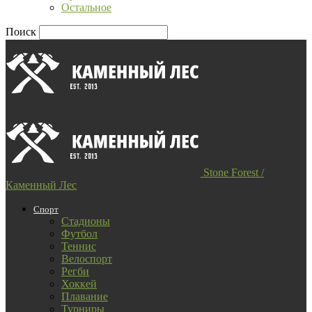
Остальное
Поиск
Stone Forest /
Каменный Лес
Спорт
Стадионы
Футбол
Теннис
Велоспорт
Регби
Хоккей
Плавание
Турниры