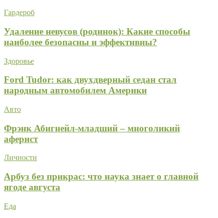
Гардероб
Удаление невусов (родинок): Какие способы
наиболее безопасны и эффективны?
Здоровье
Ford Tudor: как двухдверный седан стал
народным автомобилем Америки
Авто
Фрэнк Абигнейл-младший – многоликий
аферист
Личности
Арбуз без прикрас: что наука знает о главной
ягоде августа
Еда