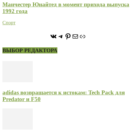
Манчестер Юнайтед в момент прихода выпуска
1992 года
Спорт
https://vk.com/stone_forest_
https://t.me/stoneforest
https://ru.pinterest.com/
Почта
Ссылка
ВЫБОР РЕДАКТОРА
adidas возвращается к истокам: Tech Pack для
Predator и F50