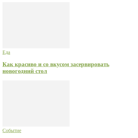
Еда
Как красиво и со вкусом засервировать
новогодний стол
Событие