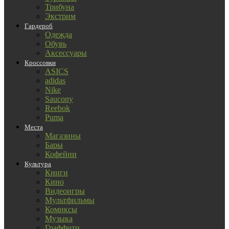
Трибуна
Экстрим
Гардероб
Одежда
Обувь
Аксессуары
Кроссовки
ASICS
adidas
Nike
Saucony
Reebok
Puma
Места
Магазины
Бары
Кофейни
Культура
Книги
Кино
Видеоигры
Мультфильмы
Комиксы
Музыка
Граффити