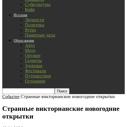
Субкультуры
Кофе
История
Личности
Политика
Ретро
Памятные даты
Образ жизни
Авто
Мото
Оружие
Гаджеты
Здоровье
Фестивали
Путешествия
Остальное
Событие
Странные викторианские новогодние открытки
Странные викторианские новогодние
открытки