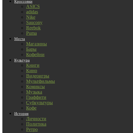
Кроссовки
ASICS
adidas
Nike
Saucony
Reebok
Puma
Места
Магазины
Бары
Кофейни
Культура
Книги
Кино
Видеоигры
Мультфильмы
Комиксы
Музыка
Граффити
Субкультуры
Кофе
История
Личности
Политика
Ретро