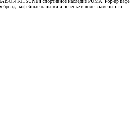
й MAISON KITSUNÉи спортивное наследие PUMA. Pop-up кафе
ля бренда кофейные напитки и печенье в виде знаменитого