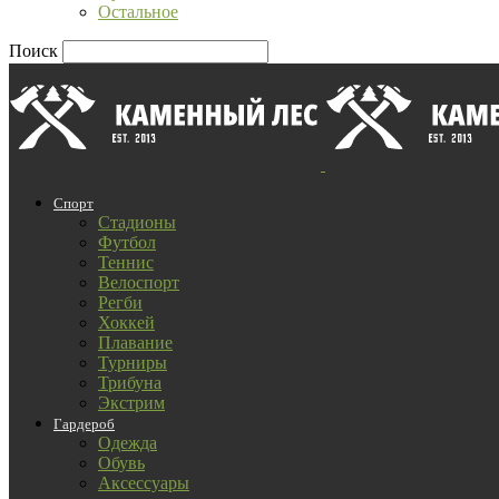
Остальное
Поиск
Спорт
Стадионы
Футбол
Теннис
Велоспорт
Регби
Хоккей
Плавание
Турниры
Трибуна
Экстрим
Гардероб
Одежда
Обувь
Аксессуары