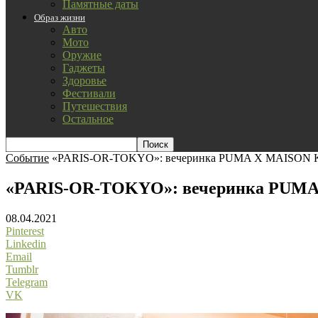
Памятные даты
Образ жизни
Авто
Мото
Оружие
Гаджеты
Здоровье
Фестивали
Путешествия
Остальное
Событие
«PARIS-OR-TOKYO»: вечеринка PUMA X MAISON 
«PARIS-OR-TOKYO»: вечеринка PUMA
08.04.2021
Pinterest
Linkedin
Email
Tumblr
Telegram
VK