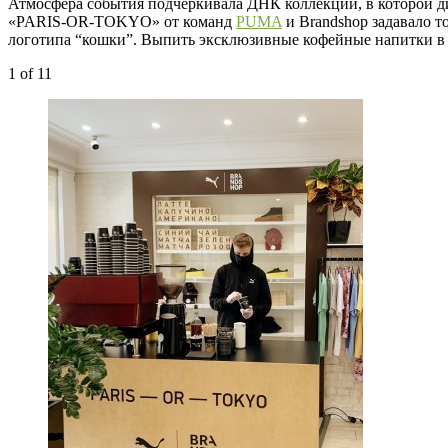
Атмосфера события подчеркивала ДНК коллекции, в которой 
«PARIS-OR-TOKYO» от команд
PUMA
и Brandshop задавало т
логотипа “кошки”. Выпить эксклюзивные кофейные напитки в п
1
of 11