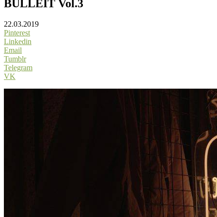
BULLEIT Vol.3
22.03.2019
Pinterest
Linkedin
Email
Tumblr
Telegram
VK