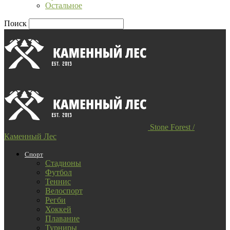
Остальное
Поиск
Stone Forest /
Каменный Лес
Спорт
Стадионы
Футбол
Теннис
Велоспорт
Регби
Хоккей
Плавание
Турниры