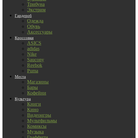
Трибуна
Экстрим
Гардероб
Одежда
Обувь
Аксессуары
Кроссовки
ASICS
adidas
Nike
Saucony
Reebok
Puma
Места
Магазины
Бары
Кофейни
Культура
Книги
Кино
Видеоигры
Мультфильмы
Комиксы
Музыка
Граффити