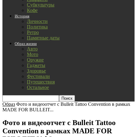
Субкультуры
Кофе
История
Личности
Политика
Ретро
Памятные даты
Образ жизни
Авто
Мото
Оружие
Гаджеты
Здоровье
Фестивали
Путешествия
Остальное
Образ
Фото и видеоотчет с Bulleit Tattoo Convention в рамках
MADE FOR BULLEIT...
Фото и видеоотчет с Bulleit Tattoo
Convention в рамках MADE FOR