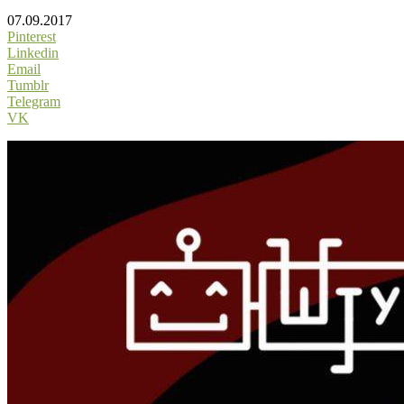
07.09.2017
Pinterest
Linkedin
Email
Tumblr
Telegram
VK