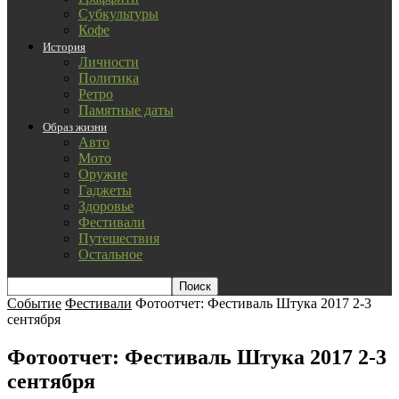
Субкультуры
Кофе
История
Личности
Политика
Ретро
Памятные даты
Образ жизни
Авто
Мото
Оружие
Гаджеты
Здоровье
Фестивали
Путешествия
Остальное
Событие
Фестивали
Фотоотчет: Фестиваль Штука 2017 2-3
сентября
Фотоотчет: Фестиваль Штука 2017 2-3
сентября