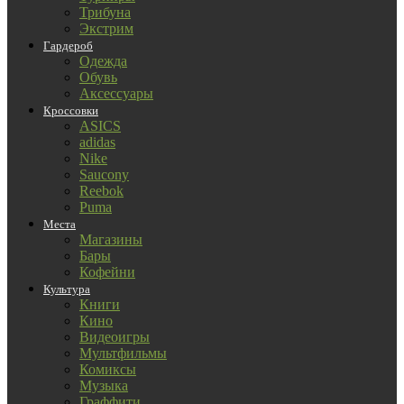
Трибуна
Экстрим
Гардероб
Одежда
Обувь
Аксессуары
Кроссовки
ASICS
adidas
Nike
Saucony
Reebok
Puma
Места
Магазины
Бары
Кофейни
Культура
Книги
Кино
Видеоигры
Мультфильмы
Комиксы
Музыка
Граффити