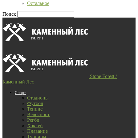
Остальное
Поиск
Stone Forest /
Каменный Лес
Спорт
Стадионы
Футбол
Теннис
Велоспорт
Регби
Хоккей
Плавание
Турниры