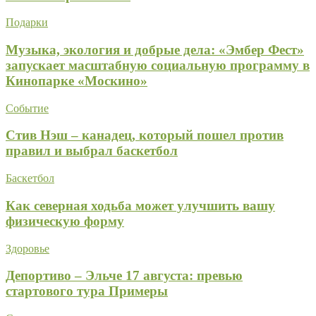
Подарки
Музыка, экология и добрые дела: «Эмбер Фест»
запускает масштабную социальную программу в
Кинопарке «Москино»
Событие
Стив Нэш – канадец, который пошел против
правил и выбрал баскетбол
Баскетбол
Как северная ходьба может улучшить вашу
физическую форму
Здоровье
Депортиво – Эльче 17 августа: превью
стартового тура Примеры