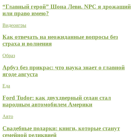
“Главный герой” Шона Леви. NPC я дрожащий
или право имею?
Видеоигры
Как отвечать на неожиданные вопросы без
страха и волнения
Образ
Арбуз без прикрас: что наука знает о главной
ягоде августа
Еда
Ford Tudor: как двухдверный седан стал
народным автомобилем Америки
Авто
Свадебные подарки: книги, которые станут
семейной реликвией