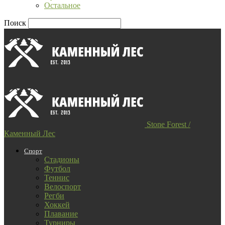
Остальное
Поиск
Stone Forest /
Каменный Лес
Спорт
Стадионы
Футбол
Теннис
Велоспорт
Регби
Хоккей
Плавание
Турниры