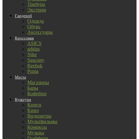
Трибуна
Экстрим
Гардероб
Одежда
Обувь
Аксессуары
Кроссовки
ASICS
adidas
Nike
Saucony
Reebok
Puma
Места
Магазины
Бары
Кофейни
Культура
Книги
Кино
Видеоигры
Мультфильмы
Комиксы
Музыка
Граффити