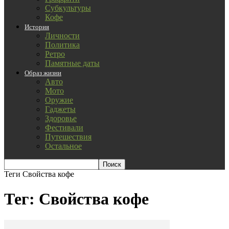
Субкультуры
Кофе
История
Личности
Политика
Ретро
Памятные даты
Образ жизни
Авто
Мото
Оружие
Гаджеты
Здоровье
Фестивали
Путешествия
Остальное
Теги
Свойства кофе
Тег: Свойства кофе