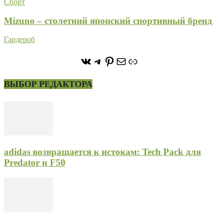
Спорт
Mizuno – столетний японский спортивный бренд
Гардероб
https://vk.com/stone_forest_
https://t.me/stoneforest
https://ru.pinterest.com/
Почта
Ссылка
ВЫБОР РЕДАКТОРА
adidas возвращается к истокам: Tech Pack для
Predator и F50