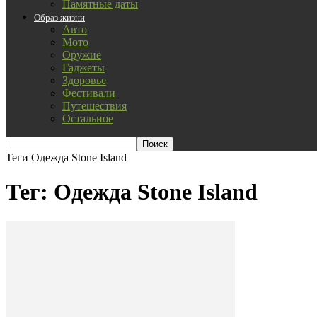
Памятные даты
Образ жизни
Авто
Мото
Оружие
Гаджеты
Здоровье
Фестивали
Путешествия
Остальное
Теги
Одежда Stone Island
Тег: Одежда Stone Island