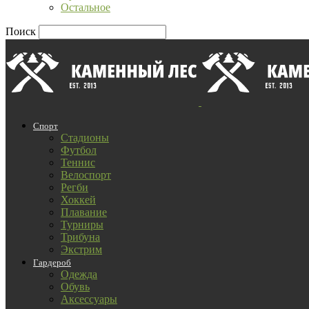
Остальное
Поиск
Спорт
Стадионы
Футбол
Теннис
Велоспорт
Регби
Хоккей
Плавание
Турниры
Трибуна
Экстрим
Гардероб
Одежда
Обувь
Аксессуары