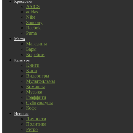
Кроссовки
ASICS
adidas
Nike
Saucony
Reebok
Puma
Места
Магазины
Бары
Кофейни
Культура
Книги
Кино
Видеоигры
Мультфильмы
Комиксы
Музыка
Граффити
Субкультуры
Кофе
История
Личности
Политика
Ретро