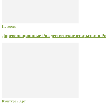
История
Дореволюционные Рождественские открытки в Ро
Культура / Арт