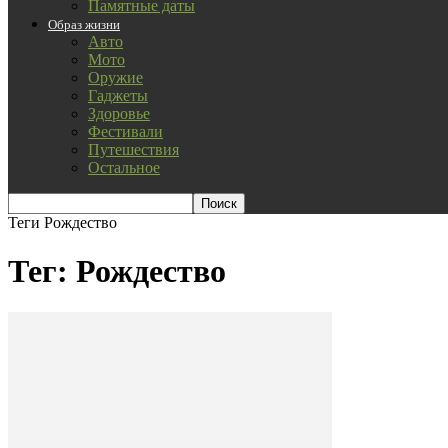
Памятные даты
Образ жизни
Авто
Мото
Оружие
Гаджеты
Здоровье
Фестивали
Путешествия
Остальное
Теги
Рождество
Тег: Рождество