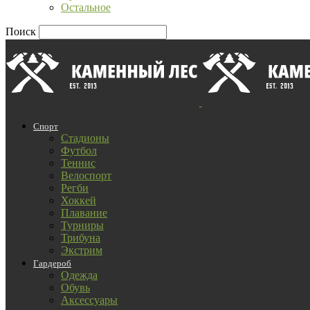
Остальное
Поиск
Спорт
Стадионы
Футбол
Теннис
Велоспорт
Регби
Хоккей
Плавание
Турниры
Трибуна
Экстрим
Гардероб
Одежда
Обувь
Аксессуары