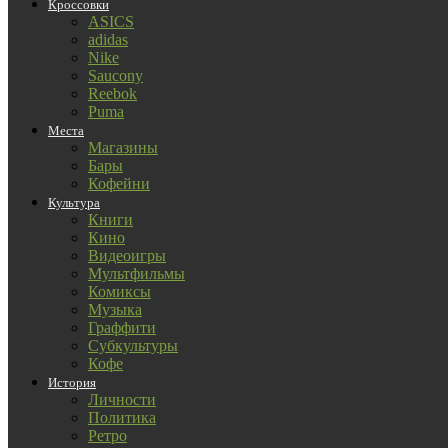
Кроссовки
ASICS
adidas
Nike
Saucony
Reebok
Puma
Места
Магазины
Бары
Кофейни
Культура
Книги
Кино
Видеоигры
Мультфильмы
Комиксы
Музыка
Граффити
Субкультуры
Кофе
История
Личности
Политика
Ретро