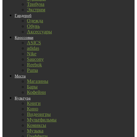
Трибуна
Экстрим
Гардероб
Одежда
Обувь
Аксессуары
Кроссовки
ASICS
adidas
Nike
Saucony
Reebok
Puma
Места
Магазины
Бары
Кофейни
Культура
Книги
Кино
Видеоигры
Мультфильмы
Комиксы
Музыка
Граффити