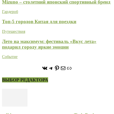
Mizuno – столетний японский спортивный бренд
Гардероб
Топ-5 городов Китая для поездки
Путешествия
Лето на максимум: фестиваль «Вкус лета»
подарил городу яркие эмоции
Событие
https://vk.com/stone_forest_
https://t.me/stoneforest
https://ru.pinterest.com/
Почта
Ссылка
ВЫБОР РЕДАКТОРА