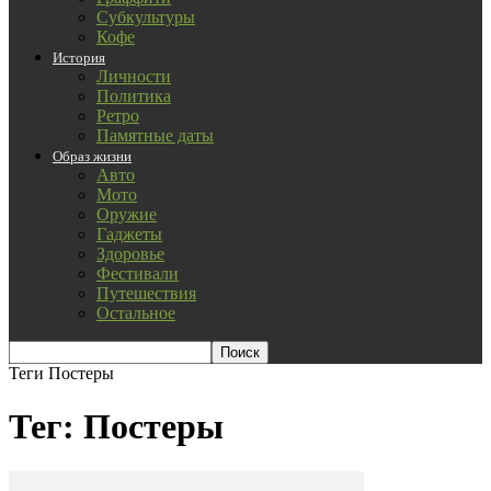
Субкультуры
Кофе
История
Личности
Политика
Ретро
Памятные даты
Образ жизни
Авто
Мото
Оружие
Гаджеты
Здоровье
Фестивали
Путешествия
Остальное
Теги
Постеры
Тег: Постеры