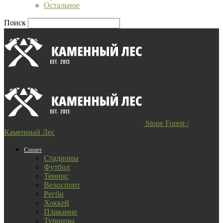
Остальное
Поиск
Stone Forest /
Каменный Лес
Спорт
Стадионы
Футбол
Теннис
Велоспорт
Регби
Хоккей
Плавание
Турниры