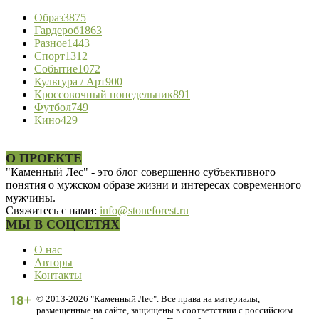
Образ
3875
Гардероб
1863
Разное
1443
Спорт
1312
Событие
1072
Культура / Арт
900
Кроссовочный понедельник
891
Футбол
749
Кино
429
О ПРОЕКТЕ
"Каменный Лес" - это блог совершенно субъективного
понятия о мужском образе жизни и интересах современного
мужчины.
Свяжитесь с нами:
info@stoneforest.ru
МЫ В СОЦСЕТЯХ
О нас
Авторы
Контакты
© 2013-2026 "Каменный Лес". Все права на материалы,
размещенные на сайте, защищены в соответствии с российским