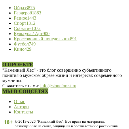
Образ
3875
Гардероб
1863
Разное
1443
Спорт
1312
Событие
1072
Культура / Арт
900
Кроссовочный понедельник
891
Футбол
749
Кино
429
О ПРОЕКТЕ
"Каменный Лес" - это блог совершенно субъективного
понятия о мужском образе жизни и интересах современного
мужчины.
Свяжитесь с нами:
info@stoneforest.ru
МЫ В СОЦСЕТЯХ
О нас
Авторы
Контакты
© 2013-2026 "Каменный Лес". Все права на материалы,
размещенные на сайте, защищены в соответствии с российским