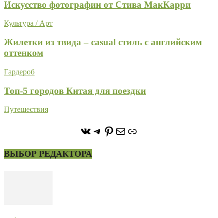
Искусство фотографии от Стива МакКарри
Культура / Арт
Жилетки из твида – casual стиль с английским
оттенком
Гардероб
Топ-5 городов Китая для поездки
Путешествия
https://vk.com/stone_forest_
https://t.me/stoneforest
https://ru.pinterest.com/
Почта
Ссылка
ВЫБОР РЕДАКТОРА