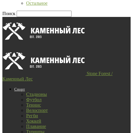
Остальное
Поиск
Stone Forest /
Каменный Лес
Спорт
Стадионы
Футбол
Теннис
Велоспорт
Регби
Хоккей
Плавание
Турниры