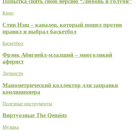
Попытка снять свою версию “Любовь и голуби”
Кино
Стив Нэш – канадец, который пошел против
правил и выбрал баскетбол
Баскетбол
Фрэнк Абигнейл-младший – многоликий
аферист
Личности
Манометрический коллектор для заправки
кондиционера
Полезные инструменты
Виртуозные The Qemists
Музыка