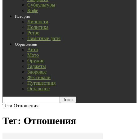
Субкультуры
Кофе
История
Личности
Политика
Ретро
Памятные даты
Образ жизни
Авто
Мото
Оружие
Гаджеты
Здоровье
Фестивали
Путешествия
Остальное
Теги
Отношения
Тег: Отношения