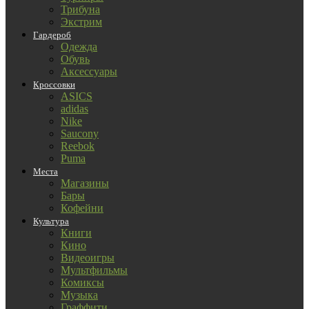
Трибуна
Экстрим
Гардероб
Одежда
Обувь
Аксессуары
Кроссовки
ASICS
adidas
Nike
Saucony
Reebok
Puma
Места
Магазины
Бары
Кофейни
Культура
Книги
Кино
Видеоигры
Мультфильмы
Комиксы
Музыка
Граффити