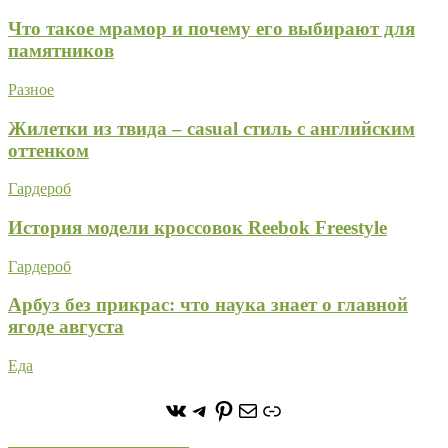
Что такое мрамор и почему его выбирают для
памятников
Разное
Жилетки из твида – casual стиль с английским
оттенком
Гардероб
История модели кроссовок Reebok Freestyle
Гардероб
Арбуз без прикрас: что наука знает о главной
ягоде августа
Еда
https://vk.com/stone_forest_
https://t.me/stoneforest
https://ru.pinterest.com/
Почта
Ссылка