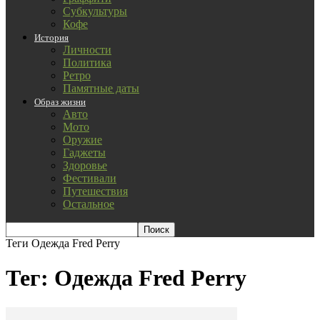
Субкультуры
Кофе
История
Личности
Политика
Ретро
Памятные даты
Образ жизни
Авто
Мото
Оружие
Гаджеты
Здоровье
Фестивали
Путешествия
Остальное
Теги
Одежда Fred Perry
Тег: Одежда Fred Perry