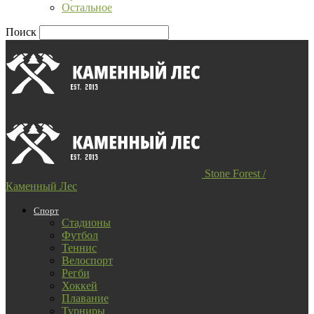
Остальное
Поиск
Stone Forest /
Каменный Лес
Спорт
Стадионы
Футбол
Теннис
Велоспорт
Регби
Хоккей
Плавание
Турниры