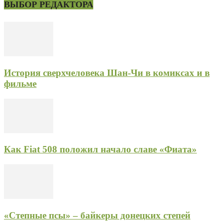
ВЫБОР РЕДАКТОРА
История сверхчеловека Шан-Чи в комиксах и в
фильме
Как Fiat 508 положил начало славе «Фиата»
«Степные псы» – байкеры донецких степей