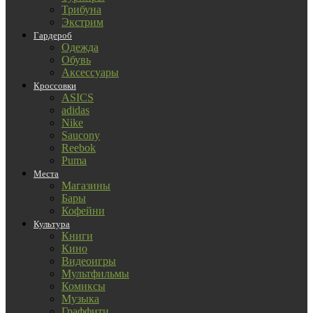
Трибуна
Экстрим
Гардероб
Одежда
Обувь
Аксессуары
Кроссовки
ASICS
adidas
Nike
Saucony
Reebok
Puma
Места
Магазины
Бары
Кофейни
Культура
Книги
Кино
Видеоигры
Мультфильмы
Комиксы
Музыка
Граффити