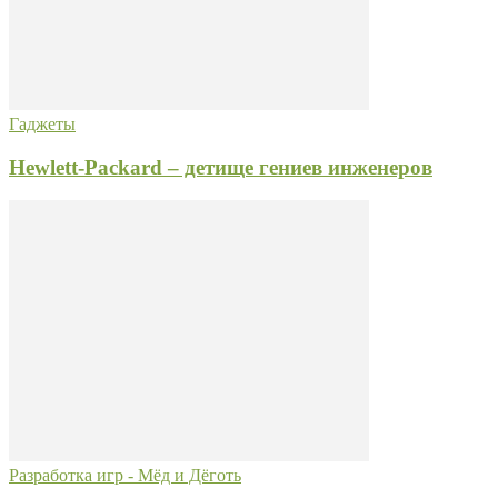
Гаджеты
Hewlett-Packard – детище гениев инженеров
Разработка игр - Мёд и Дёготь