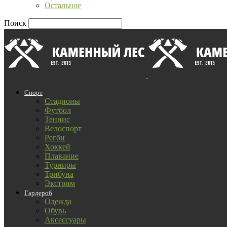
Остальное
Поиск
Спорт
Стадионы
Футбол
Теннис
Велоспорт
Регби
Хоккей
Плавание
Турниры
Трибуна
Экстрим
Гардероб
Одежда
Обувь
Аксессуары