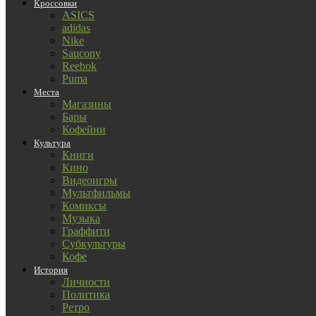
Кроссовки
ASICS
adidas
Nike
Saucony
Reebok
Puma
Места
Магазины
Бары
Кофейни
Культура
Книги
Кино
Видеоигры
Мультфильмы
Комиксы
Музыка
Граффити
Субкультуры
Кофе
История
Личности
Политика
Ретро