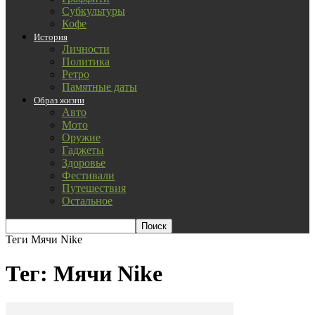
Субкультуры
Кофе
История
Личности
Политика
Ретро
Памятные даты
Образ жизни
Авто
Мото
Оружие
Гаджеты
Здоровье
Фестивали
Путешествия
Остальное
Теги
Мячи Nike
Тег: Мячи Nike