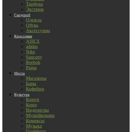
Трибуна
Экстрим
Гардероб
Одежда
Обувь
Аксессуары
Кроссовки
ASICS
adidas
Nike
Saucony
Reebok
Puma
Места
Магазины
Бары
Кофейни
Культура
Книги
Кино
Видеоигры
Мультфильмы
Комиксы
Музыка
Граффити