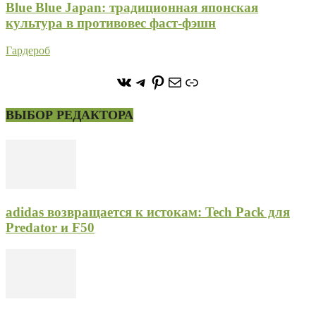
Blue Blue Japan: традиционная японская
культура в противовес фаст-фэшн
Гардероб
https://vk.com/stone_forest_
https://t.me/stoneforest
https://ru.pinterest.com/
Почта
Ссылка
ВЫБОР РЕДАКТОРА
adidas возвращается к истокам: Tech Pack для
Predator и F50