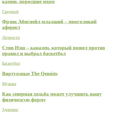
камни, поросшие мхом
Гардероб
Фрэнк Абигнейл-младший – многоликий
аферист
Личности
Стив Нэш – канадец, который пошел против
правил и выбрал баскетбол
Баскетбол
Виртуозные The Qemists
Музыка
Как северная ходьба может улучшить вашу
физическую форму
Здоровье