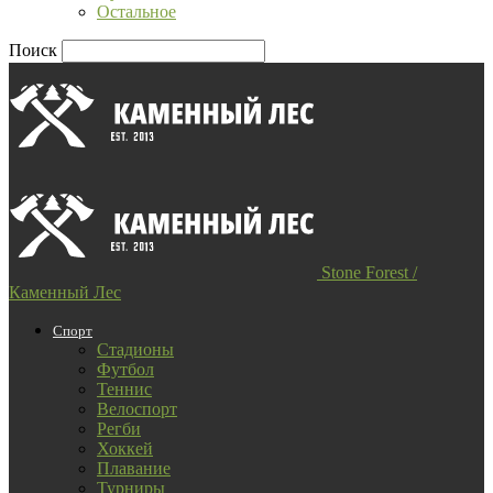
Остальное
Поиск
Stone Forest /
Каменный Лес
Спорт
Стадионы
Футбол
Теннис
Велоспорт
Регби
Хоккей
Плавание
Турниры