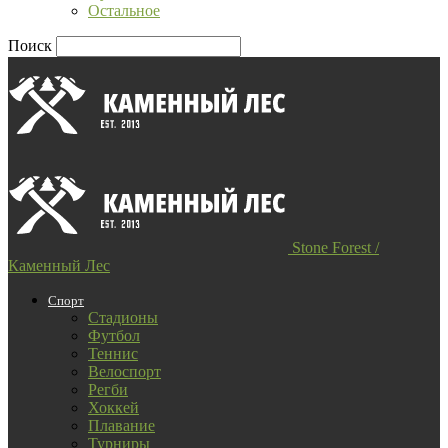
Остальное
Поиск
Stone Forest /
Каменный Лес
Спорт
Стадионы
Футбол
Теннис
Велоспорт
Регби
Хоккей
Плавание
Турниры