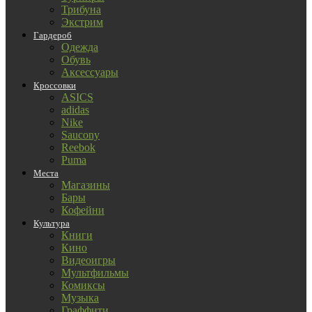
Трибуна
Экстрим
Гардероб
Одежда
Обувь
Аксессуары
Кроссовки
ASICS
adidas
Nike
Saucony
Reebok
Puma
Места
Магазины
Бары
Кофейни
Культура
Книги
Кино
Видеоигры
Мультфильмы
Комиксы
Музыка
Граффити