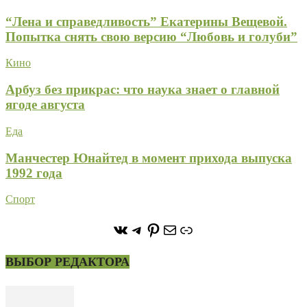
“Лена и справедливость” Екатерины Вещевой.
Попытка снять свою версию “Любовь и голуби”
Кино
Арбуз без прикрас: что наука знает о главной
ягоде августа
Еда
Манчестер Юнайтед в момент прихода выпуска
1992 года
Спорт
https://vk.com/stone_forest_
https://t.me/stoneforest
https://ru.pinterest.com/
Почта
Ссылка
ВЫБОР РЕДАКТОРА