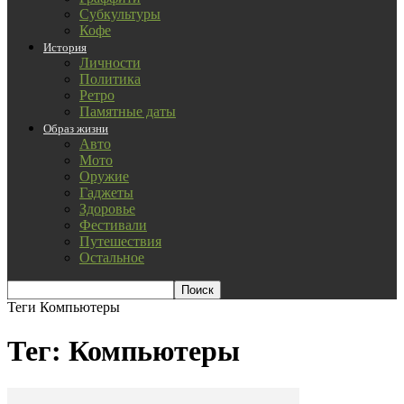
Субкультуры
Кофе
История
Личности
Политика
Ретро
Памятные даты
Образ жизни
Авто
Мото
Оружие
Гаджеты
Здоровье
Фестивали
Путешествия
Остальное
Теги
Компьютеры
Тег: Компьютеры