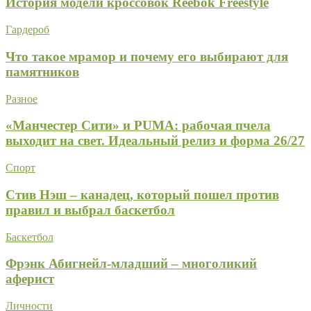
История модели кроссовок Reebok Freestyle
Гардероб
Что такое мрамор и почему его выбирают для
памятников
Разное
«Манчестер Сити» и PUMA: рабочая пчела
выходит на свет. Идеальный релиз и форма 26/27
Спорт
Стив Нэш – канадец, который пошел против
правил и выбрал баскетбол
Баскетбол
Фрэнк Абигнейл-младший – многоликий
аферист
Личности