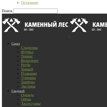
Остальное
Поиск
Спорт
Стадионы
Футбол
Теннис
Велоспорт
Регби
Хоккей
Плавание
Турниры
Трибуна
Экстрим
Гардероб
Одежда
Обувь
Аксессуары