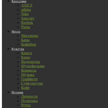
Кроссовки
ASICS
adidas
Nike
Saucony
Reebok
Puma
Места
Магазины
Бары
Кофейни
Культура
Книги
Кино
Видеоигры
Мультфильмы
Комиксы
Музыка
Граффити
Субкультуры
Кофе
История
Личности
Политика
Ретро