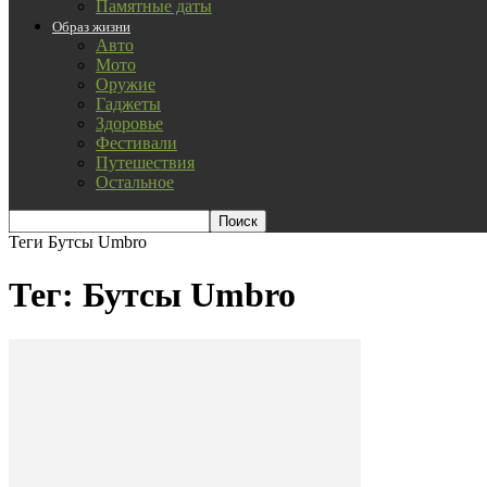
Памятные даты
Образ жизни
Авто
Мото
Оружие
Гаджеты
Здоровье
Фестивали
Путешествия
Остальное
Теги
Бутсы Umbro
Тег: Бутсы Umbro