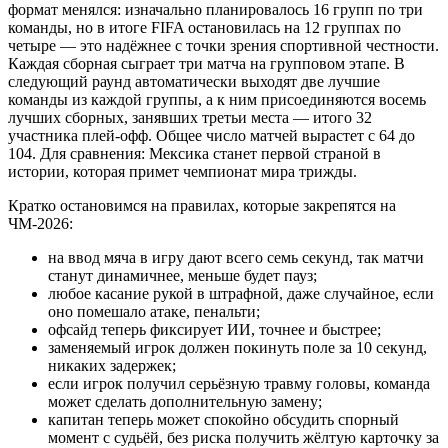
формат менялся: изначально планировалось 16 групп по три
команды, но в итоге FIFA остановилась на 12 группах по
четыре — это надёжнее с точки зрения спортивной честности.
Каждая сборная сыграет три матча на групповом этапе. В
следующий раунд автоматически выходят две лучшие
команды из каждой группы, а к ним присоединяются восемь
лучших сборных, занявших третьи места — итого 32
участника плей-офф. Общее число матчей вырастет с 64 до
104. Для сравнения: Мексика станет первой страной в
истории, которая примет чемпионат мира трижды.
Кратко остановимся на правилах, которые закрепятся на
ЧМ-2026:
на ввод мяча в игру дают всего семь секунд, так матчи
станут динамичнее, меньше будет пауз;
любое касание рукой в штрафной, даже случайное, если
оно помешало атаке, пенальти;
офсайд теперь фиксирует ИИ, точнее и быстрее;
заменяемый игрок должен покинуть поле за 10 секунд,
никаких задержек;
если игрок получил серьёзную травму головы, команда
может сделать дополнительную замену;
капитан теперь может спокойно обсудить спорный
момент с судьёй, без риска получить жёлтую карточку за