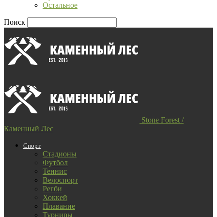
Остальное
Поиск
Stone Forest /
Каменный Лес
Спорт
Стадионы
Футбол
Теннис
Велоспорт
Регби
Хоккей
Плавание
Турниры