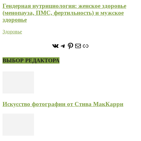
Гендерная нутрициология: женское здоровье
(менопауза, ПМС, фертильность) и мужское
здоровье
Здоровье
https://vk.com/stone_forest_
https://t.me/stoneforest
https://ru.pinterest.com/
Почта
Ссылка
ВЫБОР РЕДАКТОРА
Искусство фотографии от Стива МакКарри