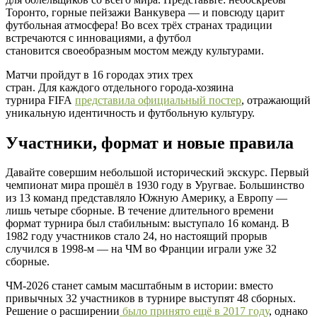
Торонто, горные пейзажи Ванкувера — и повсюду царит
футбольная атмосфера! Во всех трёх странах традиции
встречаются с инновациями, а футбол
становится своеобразным мостом между культурами.
Матчи пройдут в 16 городах этих трех
стран. Для каждого отдельного города-хозяина
турнира FIFA
представила официальный постер
, отражающий
уникальную идентичность и футбольную культуру.
Участники, формат и новые правила
Давайте совершим небольшой исторический экскурс. Первый
чемпионат мира прошёл в 1930 году в Уругвае. Большинство
из 13 команд представляло Южную Америку, а Европу —
лишь четыре сборные. В течение длительного времени
формат турнира был стабильным: выступало 16 команд. В
1982 году участников стало 24, но настоящий прорыв
случился в 1998-м — на ЧМ во Франции играли уже 32
сборные.
ЧМ-2026 станет самым масштабным в истории: вместо
привычных 32 участников в турнире выступят 48 сборных.
Решение о расширении
было принято ещё в 2017 году
, однако