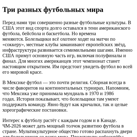
Три разных футбольных мира
Перед нами три совершенно разные футбольные культуры. В
США этот вид спорта долго оставался в тени американского
футбола, бейсбола и баскетбола. Но времена
меняются. Болельщики всё охотнее ходят на матчи по
«соккеру», местные клубы заманивают европейских звёзд,
инфраструктура развивается семимильными шагами. Именно
США примут основную часть игр, включая полуфиналы и
финал. Для многих американцев этот чемпионат станет
настоящим открытием. Им предстоит увидеть футбол во всей
его мировой красе.
В Мексике футбол — это почти религия. Сборная всегда в
числе фаворитов на континентальных турнирах. Напомним,
что Мексика уже принимала мундиаль в 1970 и 1986
годах. История показывает, что болельщики там умеют
поддержать команду. Явно будут как кричалки, так и целые
хореографические постановки.
Интерес к футболу растёт с каждым годом и в Канаде.
ЧМ-2026 может дать мощный толчок развитию футбола в
стране. Мультикультурное общество готово распахнуть двери
для болельщиков со всего мира. Представьте: небоскрёбы