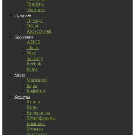
Трибуна
Экстрим
Гардероб
Одежда
Обувь
Аксессуары
Кроссовки
ASICS
adidas
Nike
Saucony
Reebok
Puma
Места
Магазины
Бары
Кофейни
Культура
Книги
Кино
Видеоигры
Мультфильмы
Комиксы
Музыка
Граффити