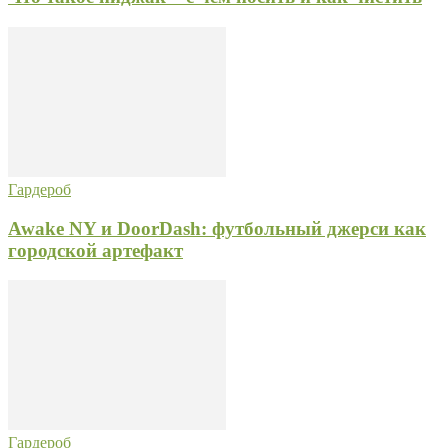
Гардероб
Awake NY и DoorDash: футбольный джерси как
городской артефакт
Гардероб