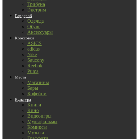
Трибуна
Экстрим
Гардероб
Одежда
Обувь
Аксессуары
Кроссовки
ASICS
adidas
Nike
Saucony
Reebok
Puma
Места
Магазины
Бары
Кофейни
Культура
Книги
Кино
Видеоигры
Мультфильмы
Комиксы
Музыка
Граффити