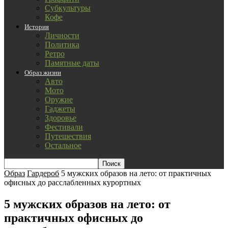
Субкультуры
Кофе
История
Личности
Политика
Ретро
Памятные даты
Образ жизни
Авто
Мото
Оружие
Гаджеты
Здоровье
Фестивали
Путешествия
Остальное
Образ
Гардероб
5 мужских образов на лето: от практичных
офисных до расслабленных курортных
5 мужских образов на лето: от
практичных офисных до