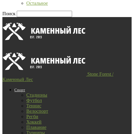
Остальное
Поиск
Stone Forest /
Каменный Лес
Спорт
Стадионы
Футбол
Теннис
Велоспорт
Регби
Хоккей
Плавание
Турниры