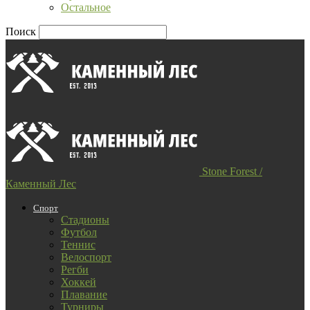
Остальное
Поиск
Stone Forest /
Каменный Лес
Спорт
Стадионы
Футбол
Теннис
Велоспорт
Регби
Хоккей
Плавание
Турниры