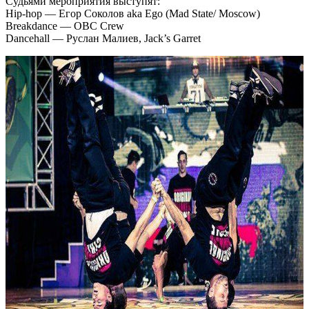
Судьями мероприятия выступят:
Hip-hop — Егор Соколов aka Ego (Mad State/ Moscow)
Breakdance — OBC Crew
Dancehall — Руслан Малиев, Jack’s Garret