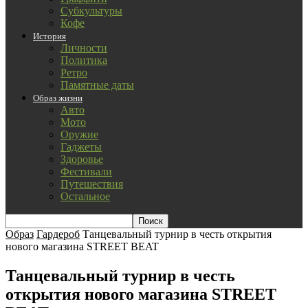
Субкультуры
Кофе
История
Личности
Политика
Ретро
Памятные даты
Образ жизни
Авто
Мото
Оружие
Гаджеты
Здоровье
Фестивали
Путешествия
Остальное
Образ
Гардероб
Танцевальный турнир в честь открытия
нового магазина STREET BEAT
Танцевальный турнир в честь
открытия нового магазина STREET