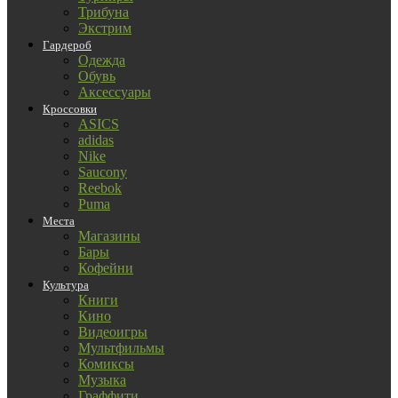
Трибуна
Экстрим
Гардероб
Одежда
Обувь
Аксессуары
Кроссовки
ASICS
adidas
Nike
Saucony
Reebok
Puma
Места
Магазины
Бары
Кофейни
Культура
Книги
Кино
Видеоигры
Мультфильмы
Комиксы
Музыка
Граффити