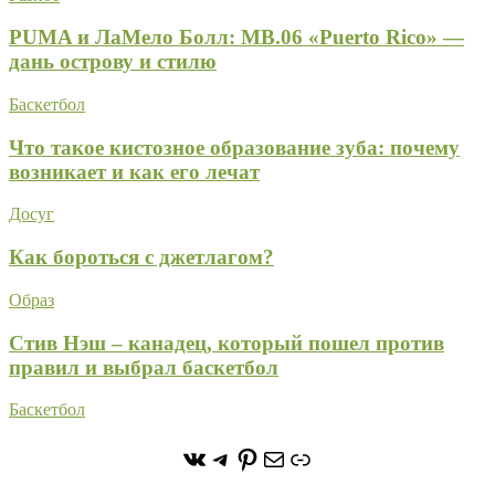
PUMA и ЛаМело Болл: MB.06 «Puerto Rico» —
дань острову и стилю
Баскетбол
Что такое кистозное образование зуба: почему
возникает и как его лечат
Досуг
Как бороться с джетлагом?
Образ
Стив Нэш – канадец, который пошел против
правил и выбрал баскетбол
Баскетбол
https://vk.com/stone_forest_
https://t.me/stoneforest
https://ru.pinterest.com/
Почта
Ссылка