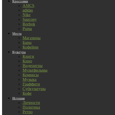
Кроссовки
ASICS
adidas
Nike
Saucony
Reebok
Puma
Места
Магазины
Бары
Кофейни
Культура
Книги
Кино
Видеоигры
Мультфильмы
Комиксы
Музыка
Граффити
Субкультуры
Кофе
История
Личности
Политика
Ретро