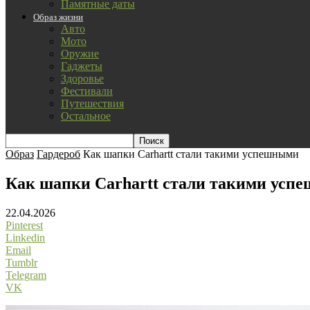
Памятные даты
Образ жизни
Авто
Мото
Оружие
Гаджеты
Здоровье
Фестивали
Путешествия
Остальное
Образ
Гардероб
Как шапки Carhartt стали такими успешными
Как шапки Carhartt стали такими усп
22.04.2026
Pinterest
Linkedin
Email
Tumblr
Telegram
VK