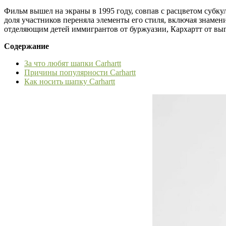
Фильм вышел на экраны в 1995 году, совпав с расцветом субк
доля участников переняла элементы его стиля, включая знамен
отделяющим детей иммигрантов от буржуазии, Кархартт от выг
Содержание
За что любят шапки Carhartt
Причины популярности Carhartt
Как носить шапку Сarhartt