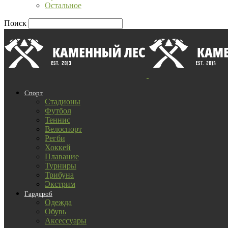
Остальное
Поиск
Спорт
Стадионы
Футбол
Теннис
Велоспорт
Регби
Хоккей
Плавание
Турниры
Трибуна
Экстрим
Гардероб
Одежда
Обувь
Аксессуары