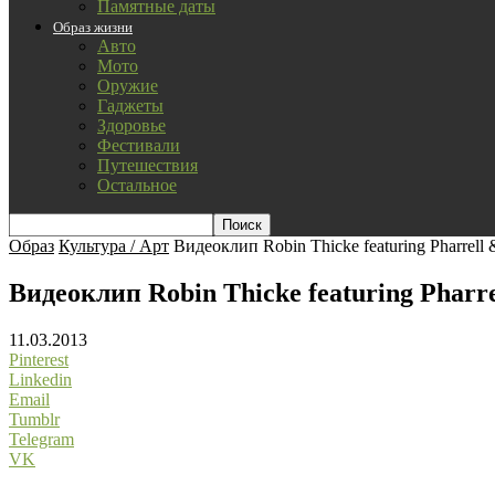
Памятные даты
Образ жизни
Авто
Мото
Оружие
Гаджеты
Здоровье
Фестивали
Путешествия
Остальное
Образ
Культура / Арт
Видеоклип Robin Thicke featuring Pharrell &
Видеоклип Robin Thicke featuring Pharrel
11.03.2013
Pinterest
Linkedin
Email
Tumblr
Telegram
VK