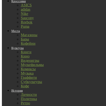
Кроссовки
ASICS
adidas
Nike
Saucony
Reebok
Puma
Места
Магазины
Бары
Кофейни
Культура
Книги
Кино
Видеоигры
Мультфильмы
Комиксы
Музыка
Граффити
Субкультуры
Кофе
История
Личности
Политика
Ретро