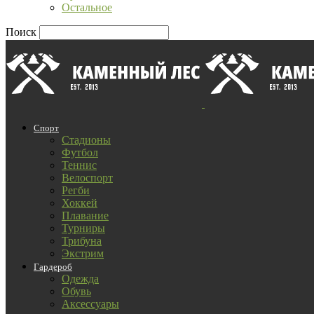
Остальное
Поиск
Спорт
Стадионы
Футбол
Теннис
Велоспорт
Регби
Хоккей
Плавание
Турниры
Трибуна
Экстрим
Гардероб
Одежда
Обувь
Аксессуары