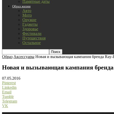
Памятные даты
Образ жизни
Авто
Мото
Оружие
Гаджеты
Здоровье
Фестивали
Путешествия
Остальное
Образ
Аксессуары
Новая и вызывающая кампания бренда R
Новая и вызывающая кампания брен
07.05.2016
Pinterest
Linkedin
Email
Tumblr
Telegram
VK