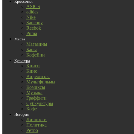
Кроссовки
ASICS
adidas
Nike
Saucony
Reebok
Puma
Места
Магазины
Бары
Кофейни
Культура
Книги
Кино
Видеоигры
Мультфильмы
Комиксы
Музыка
Граффити
Субкультуры
Кофе
История
Личности
Политика
Ретро