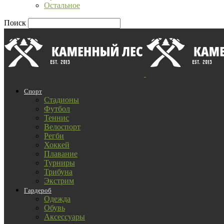
Остальное
Поиск
Спорт
Стадионы
Футбол
Теннис
Велоспорт
Регби
Хоккей
Плавание
Турниры
Трибуна
Экстрим
Гардероб
Одежда
Обувь
Аксессуары