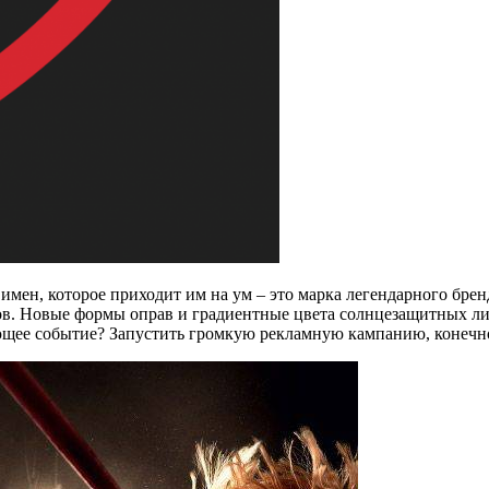
мен, которое приходит им на ум – это марка легендарного брен
ов. Новые формы оправ и градиентные цвета солнцезащитных ли
ающее событие? Запустить громкую рекламную кампанию, конечн