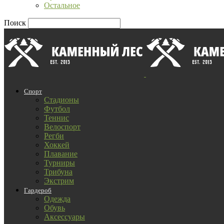
Остальное
Поиск
Спорт
Стадионы
Футбол
Теннис
Велоспорт
Регби
Хоккей
Плавание
Турниры
Трибуна
Экстрим
Гардероб
Одежда
Обувь
Аксессуары