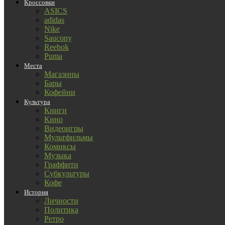
Кроссовки
ASICS
adidas
Nike
Saucony
Reebok
Puma
Места
Магазины
Бары
Кофейни
Культура
Книги
Кино
Видеоигры
Мультфильмы
Комиксы
Музыка
Граффити
Субкультуры
Кофе
История
Личности
Политика
Ретро