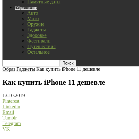
Памятные даты
Образ жизни
Авто
Мото
Оружие
Гаджеты
Здоровье
Фестивали
Путешествия
Остальное
Образ
Гаджеты
Как купить iPhone 11 дешевле
Как купить iPhone 11 дешевле
13.10.2019
Pinterest
Linkedin
Email
Tumblr
Telegram
VK