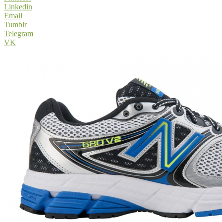
Linkedin
Email
Tumblr
Telegram
VK