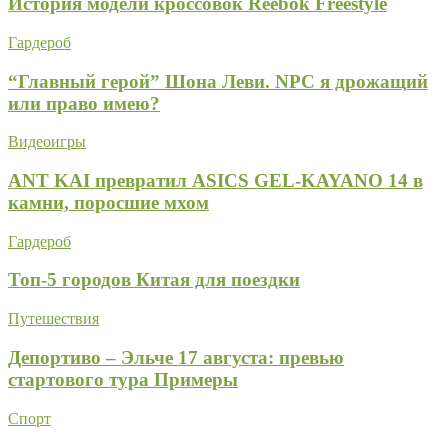
История модели кроссовок Reebok Freestyle
Гардероб
“Главный герой” Шона Леви. NPC я дрожащий
или право имею?
Видеоигры
ANT KAI превратил ASICS GEL-KAYANO 14 в
камни, поросшие мхом
Гардероб
Топ-5 городов Китая для поездки
Путешествия
Депортиво – Эльче 17 августа: превью
стартового тура Примеры
Спорт