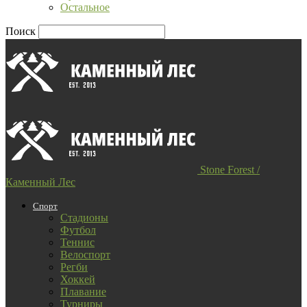
Остальное
Поиск
Stone Forest /
Каменный Лес
Спорт
Стадионы
Футбол
Теннис
Велоспорт
Регби
Хоккей
Плавание
Турниры