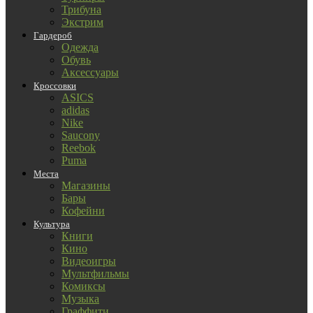
Трибуна
Экстрим
Гардероб
Одежда
Обувь
Аксессуары
Кроссовки
ASICS
adidas
Nike
Saucony
Reebok
Puma
Места
Магазины
Бары
Кофейни
Культура
Книги
Кино
Видеоигры
Мультфильмы
Комиксы
Музыка
Граффити