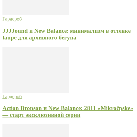
Гардероб
JJJJound и New Balance: минимализм в оттенке
taupe для архивного бегуна
Гардероб
Action Bronson и New Balance: 2811 «Mikročpske»
— старт эксклюзивной серии