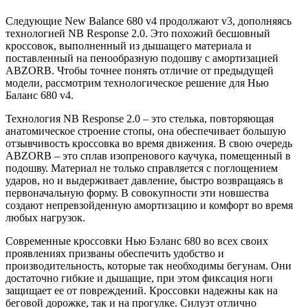
Следующие New Balance 680 v4 продолжают v3, дополняясь
технологией NB Response 2.0. Это похожий бесшовный
кроссовок, выполненный из дышащего материала и
поставленный на пенообразную подошву с амортизацией
ABZORB. Чтобы точнее понять отличие от предыдущей
модели, рассмотрим технологическое решение для Нью
Баланс 680 v4.
Технология NB Response 2.0 – это стелька, повторяющая
анатомическое строение стопы, она обеспечивает большую
отзывчивость кроссовка во время движения. В свою очередь
ABZORB – это сплав изопренового каучука, помещенный в
подошву. Материал не только справляется с поглощением
ударов, но и выдерживает давление, быстро возвращаясь в
первоначальную форму. В совокупности эти новшества
создают непревзойденную амортизацию и комфорт во время
любых нагрузок.
Современные кроссовки Нью Бэланс 680 во всех своих
проявлениях призваны обеспечить удобство и
производительность, которые так необходимы бегунам. Они
достаточно гибкие и дышащие, при этом фиксация ноги
защищает ее от повреждений. Кроссовки надежны как на
беговой дорожке, так и на прогулке. Силуэт отлично