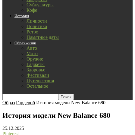
Субкультуры
Кофе
История
Личности
Политика
Ретро
Памятные даты
Образ жизни
Авто
Мото
Оружие
Гаджеты
Здоровье
Фестивали
Путешествия
Остальное
Образ
Гардероб
История модели New Balance 680
История модели New Balance 680
25.12.2025
Pinterest