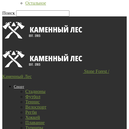
Остальное
Поиск
Stone Forest /
Каменный Лес
Спорт
Стадионы
Футбол
Теннис
Велоспорт
Регби
Хоккей
Плавание
Турниры