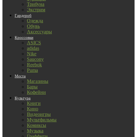
Трибуна
Экстрим
Гардероб
Одежда
Обувь
Аксессуары
Кроссовки
ASICS
adidas
Nike
Saucony
Reebok
Puma
Места
Магазины
Бары
Кофейни
Культура
Книги
Кино
Видеоигры
Мультфильмы
Комиксы
Музыка
Граффити