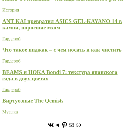
История
ANT KAI превратил ASICS GEL-KAYANO 14 в
камни, поросшие мхом
Гардероб
Что такое пиджак – с чем носить и как чистить
Гардероб
BEAMS и HOKA Bondi 7: текстура японского
сада в двух цветах
Гардероб
Виртуозные The Qemists
Музыка
https://vk.com/stone_forest_
https://t.me/stoneforest
https://ru.pinterest.com/
Почта
Ссылка