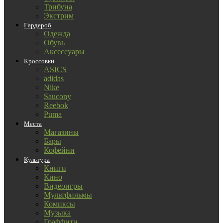
Трибуна
Экстрим
Гардероб
Одежда
Обувь
Аксессуары
Кроссовки
ASICS
adidas
Nike
Saucony
Reebok
Puma
Места
Магазины
Бары
Кофейни
Культура
Книги
Кино
Видеоигры
Мультфильмы
Комиксы
Музыка
Граффити