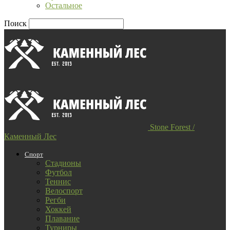
Остальное
Поиск
Stone Forest /
Каменный Лес
Спорт
Стадионы
Футбол
Теннис
Велоспорт
Регби
Хоккей
Плавание
Турниры