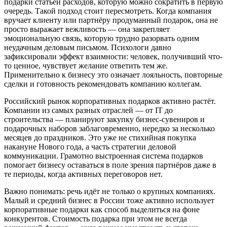
подарки статьёй расходов, которую можно сократить в первую
очередь. Такой подход стоит пересмотреть. Когда компания
вручает клиенту или партнёру продуманный подарок, она не
просто выражает вежливость — она закрепляет
эмоциональную связь, которую трудно разорвать одним
неудачным деловым письмом. Психологи давно
зафиксировали эффект взаимности: человек, получивший что-
то ценное, чувствует желание ответить тем же.
Применительно к бизнесу это означает лояльность, повторные
сделки и готовность рекомендовать компанию коллегам.
Российский рынок корпоративных подарков активно растёт.
Компании из самых разных отраслей — от IT до
строительства — планируют закупку бизнес-сувениров и
подарочных наборов заблаговременно, нередко за несколько
месяцев до праздников. Это уже не стихийная покупка
накануне Нового года, а часть стратегии деловой
коммуникации. Грамотно выстроенная система подарков
помогает бизнесу оставаться в поле зрения партнёров даже в
те периоды, когда активных переговоров нет.
Важно понимать: речь идёт не только о крупных компаниях.
Малый и средний бизнес в России тоже активно использует
корпоративные подарки как способ выделиться на фоне
конкурентов. Стоимость подарка при этом не всегда