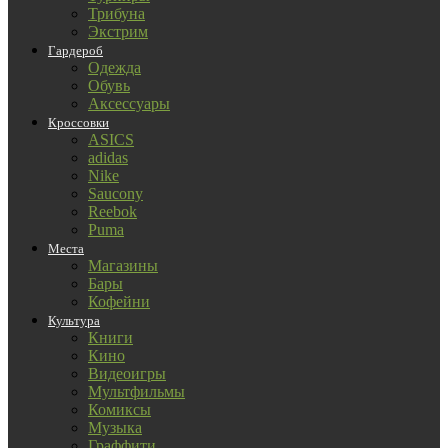
Трибуна
Экстрим
Гардероб
Одежда
Обувь
Аксессуары
Кроссовки
ASICS
adidas
Nike
Saucony
Reebok
Puma
Места
Магазины
Бары
Кофейни
Культура
Книги
Кино
Видеоигры
Мультфильмы
Комиксы
Музыка
Граффити