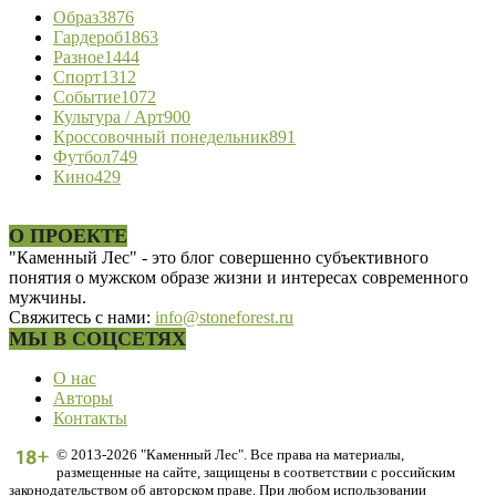
Образ
3876
Гардероб
1863
Разное
1444
Спорт
1312
Событие
1072
Культура / Арт
900
Кроссовочный понедельник
891
Футбол
749
Кино
429
О ПРОЕКТЕ
"Каменный Лес" - это блог совершенно субъективного
понятия о мужском образе жизни и интересах современного
мужчины.
Свяжитесь с нами:
info@stoneforest.ru
МЫ В СОЦСЕТЯХ
О нас
Авторы
Контакты
© 2013-2026 "Каменный Лес". Все права на материалы,
размещенные на сайте, защищены в соответствии с российским
законодательством об авторском праве. При любом использовании