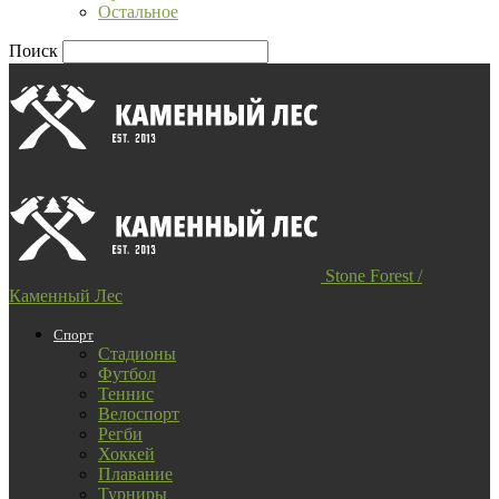
Остальное
Поиск
Stone Forest /
Каменный Лес
Спорт
Стадионы
Футбол
Теннис
Велоспорт
Регби
Хоккей
Плавание
Турниры