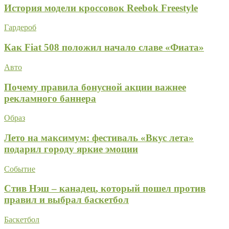
История модели кроссовок Reebok Freestyle
Гардероб
Как Fiat 508 положил начало славе «Фиата»
Авто
Почему правила бонусной акции важнее
рекламного баннера
Образ
Лето на максимум: фестиваль «Вкус лета»
подарил городу яркие эмоции
Событие
Стив Нэш – канадец, который пошел против
правил и выбрал баскетбол
Баскетбол