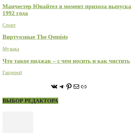
Манчестер Юнайтед в момент прихода выпуска
1992 года
Спорт
Виртуозные The Qemists
Музыка
Что такое пиджак – с чем носить и как чистить
Гардероб
https://vk.com/stone_forest_
https://t.me/stoneforest
https://ru.pinterest.com/
Почта
Ссылка
ВЫБОР РЕДАКТОРА