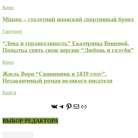
Кино
Mizuno – столетний японский спортивный бренд
Гардероб
“Лена и справедливость” Екатерины Вещевой.
Попытка снять свою версию “Любовь и голуби”
Кино
Жюль Верн “Священник в 1839 году”.
Незаконченый роман великого писателя
Книги
https://vk.com/stone_forest_
https://t.me/stoneforest
https://ru.pinterest.com/
Почта
Ссылка
ВЫБОР РЕДАКТОРА