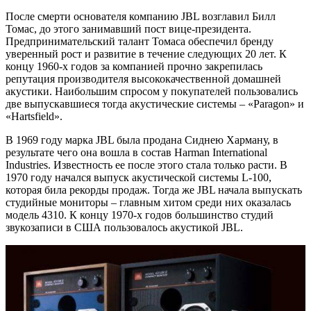
После смерти основателя компанию JBL возглавил Билл
Томас, до этого занимавший пост вице-президента.
Предпринимательский талант Томаса обеспечил бренду
уверенный рост и развитие в течение следующих 20 лет. К
концу 1960-х годов за компанией прочно закрепилась
репутация производителя высококачественной домашней
акустики. Наибольшим спросом у покупателей пользовались
две выпускавшиеся тогда акустические системы – «Paragon» и
«Hartsfield».
В 1969 году марка JBL была продана Сиднею Харману, в
результате чего она вошла в состав Harman International
Industries. Известность ее после этого стала только расти. В
1970 году начался выпуск акустической системы L-100,
которая била рекорды продаж. Тогда же JBL начала выпускать
студийные мониторы – главным хитом среди них оказалась
модель 4310. К концу 1970-х годов большинство студий
звукозаписи в США пользовалось акустикой JBL.