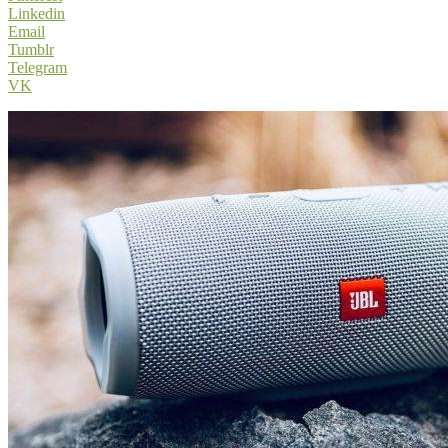
Linkedin
Email
Tumblr
Telegram
VK