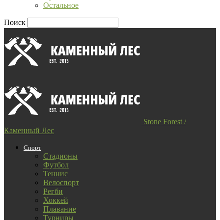
Остальное
Поиск
Stone Forest /
Каменный Лес
Спорт
Стадионы
Футбол
Теннис
Велоспорт
Регби
Хоккей
Плавание
Турниры