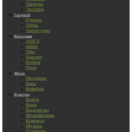
Трибуна
Экстрим
Гардероб
Одежда
Обувь
Аксессуары
Кроссовки
ASICS
adidas
Nike
Saucony
Reebok
Puma
Места
Магазины
Бары
Кофейни
Культура
Книги
Кино
Видеоигры
Мультфильмы
Комиксы
Музыка
Граффити