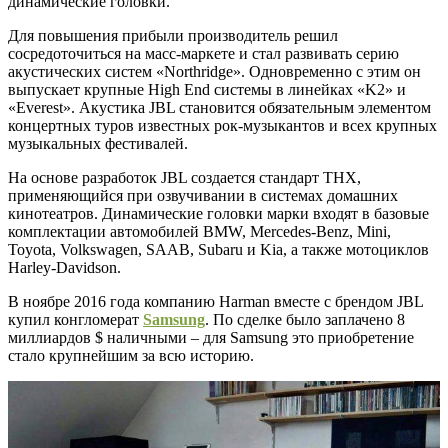
динамические головки.
Для повышения прибыли производитель решил
сосредоточиться на масс-маркете и стал развивать серию
акустических систем «Northridge». Одновременно с этим он
выпускает крупные High End системы в линейках «K2» и
«Everest». Акустика JBL становится обязательным элементом
концертных туров известных рок-музыкантов и всех крупных
музыкальных фестивалей.
На основе разработок JBL создается стандарт THX,
применяющийся при озвучивании в системах домашних
кинотеатров. Динамические головки марки входят в базовые
комплектации автомобилей BMW, Mercedes-Benz, Mini,
Toyota, Volkswagen, SAAB, Subaru и Kia, а также мотоциклов
Harley-Davidson.
В ноябре 2016 года компанию Harman вместе с брендом JBL
купил конгломерат
Samsung
. По сделке было заплачено 8
миллиардов $ наличными – для Samsung это приобретение
стало крупнейшим за всю историю.