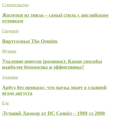
Строительство
Жилетки из твида – casual стиль с английским
оттенком
Гардероб
Виртуозные The Qemists
Музыка
Удаление невусов (родинок): Какие способы
наиболее безопасны и эффективны?
Здоровье
Арбуз без прикрас: что наука знает о главной
ягоде августа
Еда
Лучший Джокер от DC Comics – 1989 vs 2008