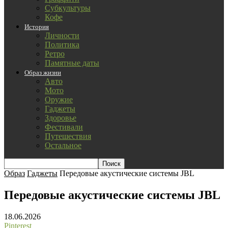
Субкультуры
Кофе
История
Личности
Политика
Ретро
Памятные даты
Образ жизни
Авто
Мото
Оружие
Гаджеты
Здоровье
Фестивали
Путешествия
Остальное
Образ
Гаджеты
Передовые акустические системы JBL
Передовые акустические системы JBL
18.06.2026
Pinterest