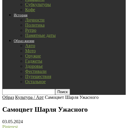
Субкультуры
Кофе
История
Личности
Политика
Ретро
Памятные даты
Образ жизни
Авто
Мото
Оружие
Гаджеты
Здоровье
Фестивали
Путешествия
Остальное
Образ
Культура / Арт
Самоцвет Шарля Ужасного
Самоцвет Шарля Ужасного
03.05.2024
Pinterest