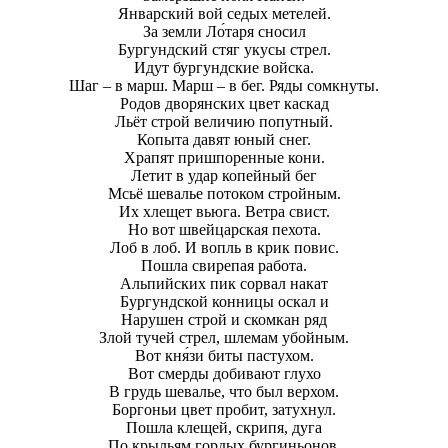
Январский вой седых метелей.
За земли Ло́таря сносил
Бургундский стяг укусы стрел.
Идут бургундские войска.
Шаг – в марш. Марш – в бег. Ряды сомкнуты.
Родов дворянских цвет каскад
Льёт строй величию попутный.
Копыта давят юный снег.
Храпят пришпоренные кони.
Летит в удар копейный бег
Мсьё шевалье потоком стройным.
Их хлещет вьюга. Ветра свист.
Но вот швейцарская пехота.
Лоб в лоб. И вопль в крик повис.
Пошла свирепая работа.
Альпийских пик сорвал накат
Бургундской конницы оскал и
Нарушен строй и скомкан ряд
Злой тучей стрел, шлемам убойным.
Вот кня́зи биты пастухом.
Вот смерды добивают глухо
В грудь шевалье, что был верхом.
Боргоньи цвет пробит, затухнул.
Пошла клещей, скрипя, дуга
По крыльям гордых бургиньонов.