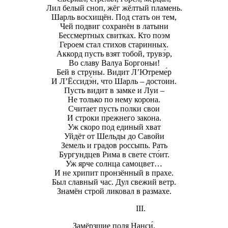
Лил белый сноп, жёг жёлтый пламень.
Шарль восхищён. Под стать он тем,
Чей подвиг сохранён в латыни
Бессмертных свитках. Кто поэм
Героем стал стихов старинных.
Аккорд пусть взят тобой, трувэ́р,
Во славу Валуа Боргоньи!
Бей в струны. Видит Л’Ютреме́р
И Л’Ёссидэ́н, что Шарль – достоин.
Пусть видит в замке и Луи –
Не только по нему корона.
Считает пусть полки свои
И строки прежнего закона.
Уж скоро под единый хват
Уйдёт от Шельды до Савойи
Земель и градов россыпь. Рать
Бургундцев Рима в свете сто́ит.
Уж ярче солнца самоцвет…
И не хрипит пронзённый в прахе.
Был славный час. Дул свежий ветр.
Знамён строй ликовал в размахе.
III.
Замёрзшие поля Нанси́.