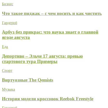
Бизнес
Что такое пиджак – с чем носить и как чистить
Гардероб
Арбуз без прикрас: что наука знает о главной
ягоде августа
Еда
Депортиво – Эльче 17 августа: превью
стартового тура Примеры
Спорт
Виртуозные The Qemists
Музыка
История модели кроссовок Reebok Freestyle
Гардероб