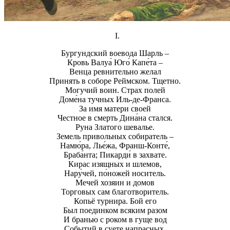
I.
Бургундский воевода Шарль –
Кровь Валуа́ Юго́ Капе́та –
Венца ревнительно желал
Принять в соборе Реймском. Тщетно.
Могучий воин. Страх полей
Доме́на тучных Иль-де-Франса.
За имя матери своей
Честное в смерть Дина́на стался.
Руна Златого шевалье.
Земель привольных собиратель –
Намю́ра, Лье́жа, Франш-Конте́,
Браба́нта; Пикарди́ в захвате.
Кирас изящных и шлемов,
Нару́чей, по́ножей носитель.
Мечей хозяин и домов
Торговых сам благотворитель.
Копьё турнира. Бой его
Был поединком всяким разом
И бранью с роком в гуще вод
Событий в суете напрасных.