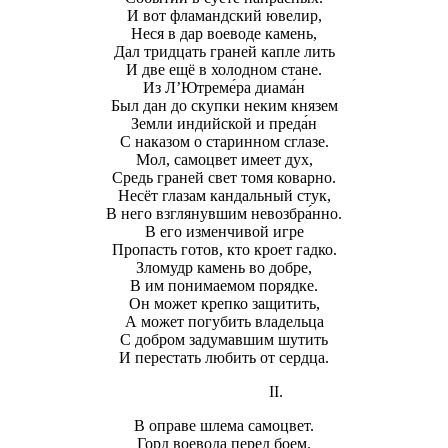
И вот фламандский ювелир,
Неся в дар воеводе камень,
Дал тридцать граней капле лить
И две ещё в холодном стане.
Из Л’Ютреме́ра диама́н
Был дан до скупки неким князем
Земли индийской и преда́н
С наказом о старинном сглазе.
Мол, самоцвет имеет дух,
Средь граней свет томя коварно.
Несёт глазам кандальный стук,
В него взглянувшим невозбра́нно.
В его изменчивой игре
Пропасть готов, кто кроет гадко.
Зломудр камень во добре,
В им понимаемом порядке.
Он может крепко защитить,
А может погубить владельца
С добром задумавшим шутить
И перестать любить от сердца.
II.
В оправе шлема самоцвет.
Горд воевода перед боем.