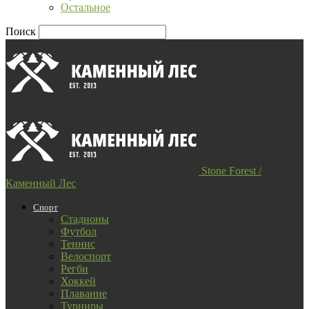
Остальное
Поиск
Stone Forest /
Каменный Лес
Спорт
Стадионы
Футбол
Теннис
Велоспорт
Регби
Хоккей
Плавание
Турниры