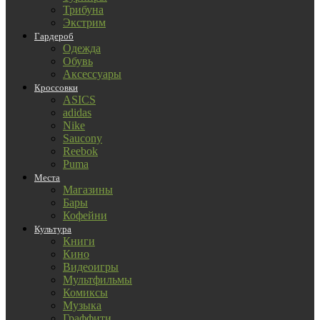
Трибуна
Экстрим
Гардероб
Одежда
Обувь
Аксессуары
Кроссовки
ASICS
adidas
Nike
Saucony
Reebok
Puma
Места
Магазины
Бары
Кофейни
Культура
Книги
Кино
Видеоигры
Мультфильмы
Комиксы
Музыка
Граффити