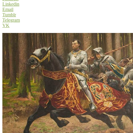
Linkedin
Email
Tumblr
Telegram
VK