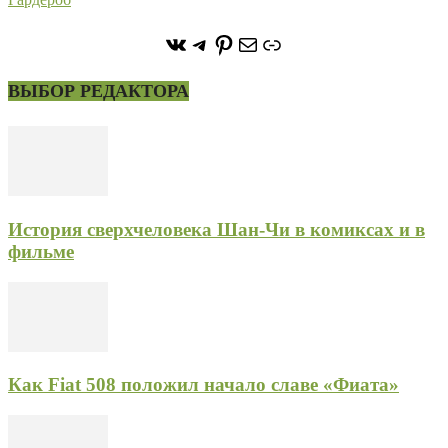
https://vk.com/stone_forest_
https://t.me/stoneforest
https://ru.pinterest.com/
Почта
Ссылка
ВЫБОР РЕДАКТОРА
История сверхчеловека Шан-Чи в комиксах и в
фильме
Как Fiat 508 положил начало славе «Фиата»