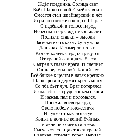
Ждёт поединка. Солнца свет
Бьёт Шарлю в лоб. Смеётся воин.
Смеётся стан швейцарский в лёт
Игривой пляске солнца в Шарле.
С издёвкой в голосе народ
Небесный гор свод пикой жалит.
Подняли ставки – высоки
Заскоки взять казну бургундца.
Дан знак. И замерли полки.
Разгон коней. Сердца трясутся.
От граней самоцвета блеск
Сыграл в глазах врага. И слепнет
Он перед стычкой. Копий вес
Всё ближе к целям в латах крепких.
Шарль ровно держит крепь копья.
Со лба бьёт луч. Враг потерялся
И был сбит в грудь копьём с коня
И наземь пал и поломался.
Проехал воевода круг,
Свою победу торжествуя.
И гулко отражался стук
Копыт в долине копий буйных.
Не меньше камень гарцевал,
Смеясь от солнца строем граней.
Сверкал, стрелял, горел, мерцал,