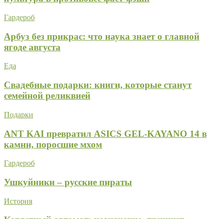
Гардероб
Арбуз без прикрас: что наука знает о главной
ягоде августа
Еда
Свадебные подарки: книги, которые станут
семейной реликвией
Подарки
ANT KAI превратил ASICS GEL-KAYANO 14 в
камни, поросшие мхом
Гардероб
Ушкуйники – русские пираты
История