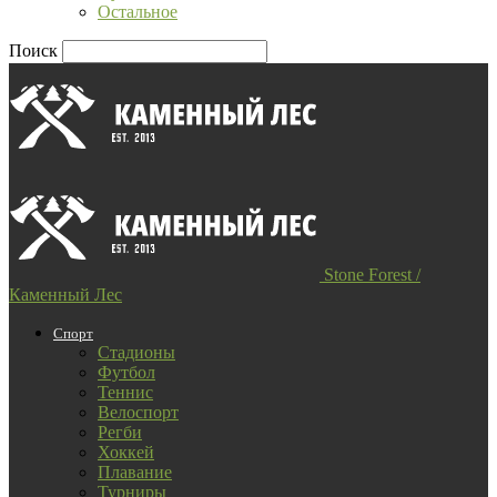
Остальное
Поиск
Stone Forest /
Каменный Лес
Спорт
Стадионы
Футбол
Теннис
Велоспорт
Регби
Хоккей
Плавание
Турниры