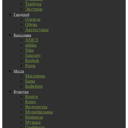
Трибуна
Экстрим
Гардероб
Одежда
Обувь
Аксессуары
Кроссовки
ASICS
adidas
Nike
Saucony
Reebok
Puma
Места
Магазины
Бары
Кофейни
Культура
Книги
Кино
Видеоигры
Мультфильмы
Комиксы
Музыка
Граффити