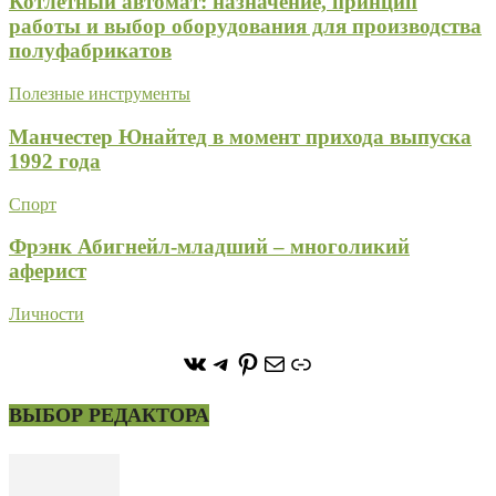
Котлетный автомат: назначение, принцип
работы и выбор оборудования для производства
полуфабрикатов
Полезные инструменты
Манчестер Юнайтед в момент прихода выпуска
1992 года
Спорт
Фрэнк Абигнейл-младший – многоликий
аферист
Личности
https://vk.com/stone_forest_
https://t.me/stoneforest
https://ru.pinterest.com/
Почта
Ссылка
ВЫБОР РЕДАКТОРА