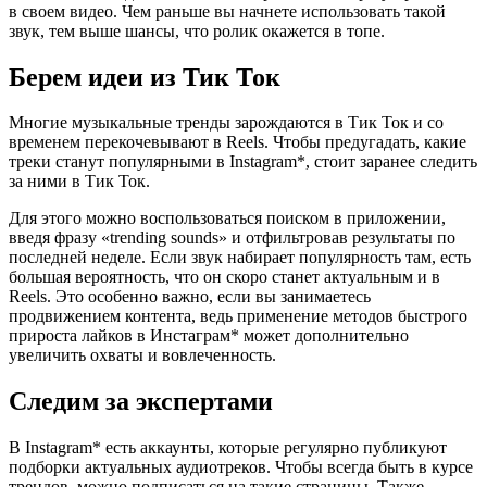
в своем видео. Чем раньше вы начнете использовать такой
звук, тем выше шансы, что ролик окажется в топе.
Берем идеи из Тик Ток
Многие музыкальные тренды зарождаются в Тик Ток и со
временем перекочевывают в Reels. Чтобы предугадать, какие
треки станут популярными в Instagram*, стоит заранее следить
за ними в Тик Ток.
Для этого можно воспользоваться поиском в приложении,
введя фразу «trending sounds» и отфильтровав результаты по
последней неделе. Если звук набирает популярность там, есть
большая вероятность, что он скоро станет актуальным и в
Reels. Это особенно важно, если вы занимаетесь
продвижением контента, ведь применение методов быстрого
прироста лайков в Инстаграм* может дополнительно
увеличить охваты и вовлеченность.
Следим за экспертами
В Instagram* есть аккаунты, которые регулярно публикуют
подборки актуальных аудиотреков. Чтобы всегда быть в курсе
трендов, можно подписаться на такие страницы. Также