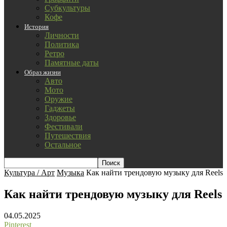
Субкультуры
Кофе
История
Личности
Политика
Ретро
Памятные даты
Образ жизни
Авто
Мото
Оружие
Гаджеты
Здоровье
Фестивали
Путешествия
Остальное
Культура / Арт
Музыка
Как найти трендовую музыку для Reels
Как найти трендовую музыку для Reels
04.05.2025
Pinterest