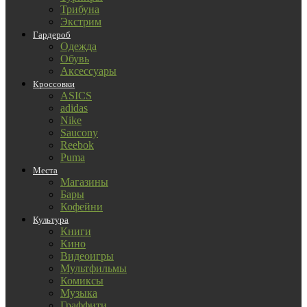
Трибуна
Экстрим
Гардероб
Одежда
Обувь
Аксессуары
Кроссовки
ASICS
adidas
Nike
Saucony
Reebok
Puma
Места
Магазины
Бары
Кофейни
Культура
Книги
Кино
Видеоигры
Мультфильмы
Комиксы
Музыка
Граффити