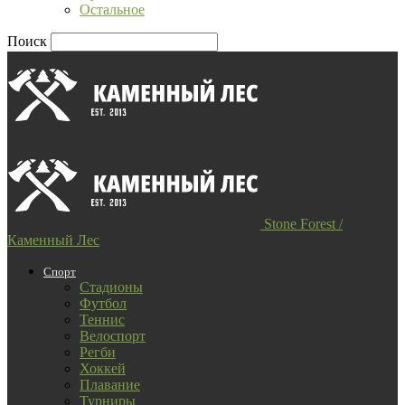
Остальное
Поиск
Stone Forest /
Каменный Лес
Спорт
Стадионы
Футбол
Теннис
Велоспорт
Регби
Хоккей
Плавание
Турниры