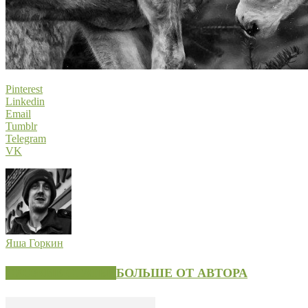
Pinterest
Linkedin
Email
Tumblr
Telegram
VK
Яша Горкин
СХОЖИЕ СТАТЬИ
БОЛЬШЕ ОТ АВТОРА