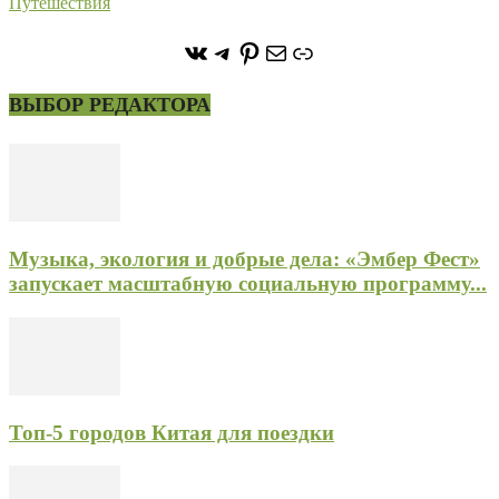
Путешествия
https://vk.com/stone_forest_
https://t.me/stoneforest
https://ru.pinterest.com/
Почта
Ссылка
ВЫБОР РЕДАКТОРА
Музыка, экология и добрые дела: «Эмбер Фест»
запускает масштабную социальную программу...
Топ-5 городов Китая для поездки