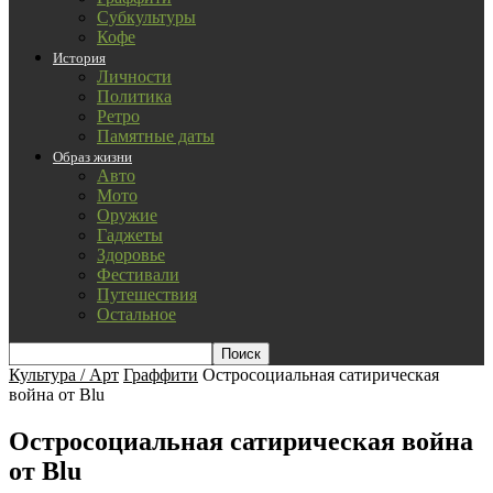
Субкультуры
Кофе
История
Личности
Политика
Ретро
Памятные даты
Образ жизни
Авто
Мото
Оружие
Гаджеты
Здоровье
Фестивали
Путешествия
Остальное
Культура / Арт
Граффити
Остросоциальная сатирическая
война от Blu
Остросоциальная сатирическая война
от Blu