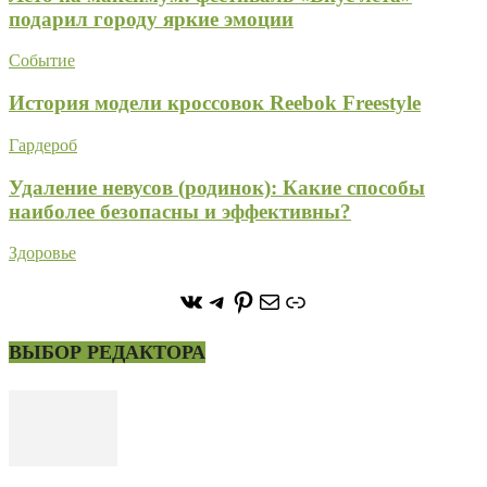
подарил городу яркие эмоции
Событие
История модели кроссовок Reebok Freestyle
Гардероб
Удаление невусов (родинок): Какие способы
наиболее безопасны и эффективны?
Здоровье
https://vk.com/stone_forest_
https://t.me/stoneforest
https://ru.pinterest.com/
Почта
Ссылка
ВЫБОР РЕДАКТОРА