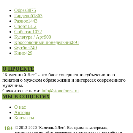
Образ
3875
Гардероб
1863
Разное
1443
Спорт
1312
Событие
1072
Культура / Арт
900
Кроссовочный понедельник
891
Футбол
749
Кино
429
О ПРОЕКТЕ
"Каменный Лес" - это блог совершенно субъективного
понятия о мужском образе жизни и интересах современного
мужчины.
Свяжитесь с нами:
info@stoneforest.ru
МЫ В СОЦСЕТЯХ
О нас
Авторы
Контакты
© 2013-2026 "Каменный Лес". Все права на материалы,
размещенные на сайте, защищены в соответствии с российским