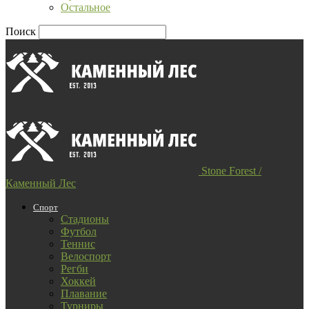
Остальное
Поиск
Stone Forest /
Каменный Лес
Спорт
Стадионы
Футбол
Теннис
Велоспорт
Регби
Хоккей
Плавание
Турниры