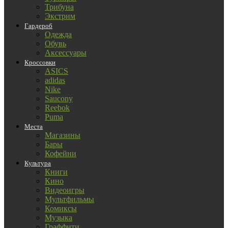
Трибуна
Экстрим
Гардероб
Одежда
Обувь
Аксессуары
Кроссовки
ASICS
adidas
Nike
Saucony
Reebok
Puma
Места
Магазины
Бары
Кофейни
Культура
Книги
Кино
Видеоигры
Мультфильмы
Комиксы
Музыка
Граффити